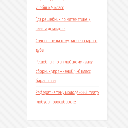
учебник 5 класс
Гдз решебник по математике 3
класса демидова
Сочинение на тему рассказ старого
дуба
Решебник по английскому языку
сборник упражнений 5-6 класс
барашкова
Реферат на тему молодёжный театр
глобус в новосибирске