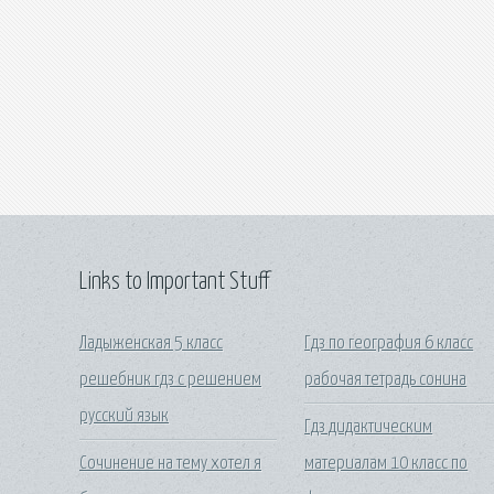
Links to Important Stuff
Ладыженская 5 класс
Гдз по география 6 класс
решебник гдз с решением
рабочая тетрадь сонина
русский язык
Гдз дидактическим
Сочинение на тему хотел я
материалам 10 класс по