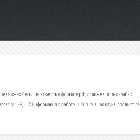
ие) можно бесплатно скачать в формате pdf, а также читать онлайн с
галку 178,2 Кб Информация о работе. 1. Гигиена как наука, предмет, за