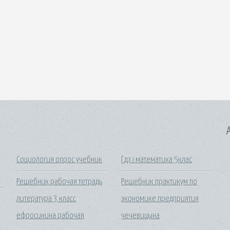
A
Социология опрос учебник
Гдз i математика 5клас
Решебник рабочая тетрадь
Решебник практикум по
литература 3 класс
экономике предприятия
ефросинина рабочая
чечевицына