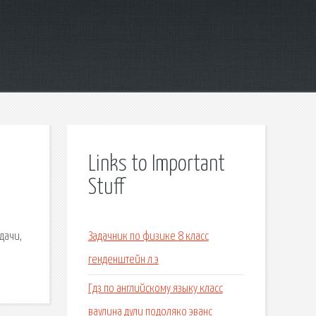
Links to Important
Stuff
дачи,
Задачник по физике 8 класс
генденштейн л.э
Гдз по английскому языку класс
ваулина дули подоляко эванс