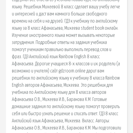
языку. Решебник Михеевой 8 класс сделает вашу учебу легче
и интересней и даст вам намного больше свободного
времени на себя и на друзей. ГДЗ к учебнику по английскому
языку за 8 класс Афанасьева, Михеева student book онлайн.
Изучение иностранного языка может вызывать некоторые
затруднения. Подробные ответы на задания учебника
помогут ученикам правильно выполнить перевод слов и
фраз. ГДЗ Английский язык Rainbow English 8 класс
Афанасьева. Дорогие учащиеся 8-х классов и их родители (а
возможно и учителя) сайт gdzroom.online дарит вам
решебник по английскому языку к учебнику 8 класса Rainbow
English авторов Афанасьева, Михеева. Это решебник для
учебника по Английскому языку для 8 класса авторов
Афанасьева О.В., Михеева И.В., Баранова К.М. Готовые
домашние задания по английскому языку помогут проверить
себя или быстро узнать решение и списать ответ. ГДЗ 8 класс
Английский язык Афанасьева, Михеева. 8класс. Авторы:
Афанасьева О.В., Михеева И.В., Баранова К.М. Мы подготовили