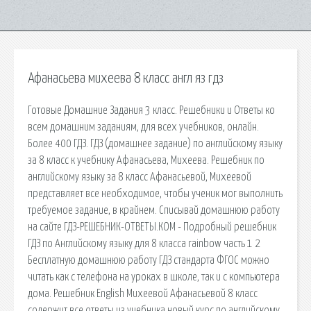
Афанасьева михеева 8 класс англ яз гдз
Готовые Домашние Задания 3 класс. Решебники и Ответы ко
всем домашним заданиям, для всех учебников, онлайн.
Более 400 ГДЗ. ГДЗ (домашнее задание) по английскому языку
за 8 класс к учебнику Афанасьева, Михеева. Решебник по
английскому языку за 8 класс Афанасьевой, Михеевой
представляет все необходимое, чтобы ученик мог выполнить
требуемое задание, в крайнем. Списывай домашнюю работу
на сайте ГДЗ-РЕШЕБНИК-ОТВЕТЫ.КОМ - Подробный решебник
ГДЗ по Английскому языку для 8 класса rainbow часть 1 2
Бесплатную домашнюю работу ГДЗ стандарта ФГОС можно
читать как с телефона на уроках в школе, так и с компьютера
дома. Решебник English Михеевой Афанасьевой 8 класс
содержит все ответы из учебника новый курс по английскому