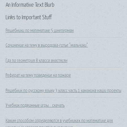
An Informative Text Blurb
Links to Important Stuff
Решебники по математике 5 шнеперман
Сочинение на тему в.выродова-готье "мальчики"
Гдз по геометрия 8 класса анастясян
Реферат на тему поведение на пожаре
Решебник по русскому языку 3 класс часть 1 канакина наши проекты
Учебник подвижные игры. . скачать
Каким способом определяются в учебниках по математике для