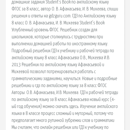
домашние задания Student's Book по английскому языку
ФГОС за 8 класс, автор О. В. Афанасьева, И. В. Михеева, спиши
решения и ответы на gdzguru.com. ГДЗ по Английскому языку
8 класс О. В. Афанасьева, И. В. Михеева Student's Book
Углубленный уровень ФГОС. Решебник создан для
школьников, которые столкнулись с трудностями при
выполнении домашней работы по иностранному языку.
Подробный решебник ГДЗ к учебнику и рабочей тетради по
английскому языку 8 класс Афанасьева О.В., Михеева И.В.
2013 Решебник по английскому языку Афанасьевой и
Михеевой позволит потренироваться работать с
грамматическими заданиями, научиться. Новые и подробные
решебники и гдз по английскому языку за 8 класс ФГОС
Авторы: О.В. Афанасьева, И.В. Михеева. ГДЗ к рабочей тетради
по английскому языку за 8 класс Афанасьева новый курс (4-
ый год обучения) можно скачать здесь. Изучение английского
языка в 8 классе процесс сложный и муторный, потому что
предполагает много рутинной зубрежки слов и грамматики
Мы считаем, что онлайн решебник или ГДЗ к учебнику по