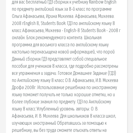
для вас бесплатный ГДЗ сборник к учебнику Rainbow English
по предмету английский язык за 8-й класс по программе
Ольга Афанасьева, Ирина Михеева. Афанасьева, Михеева.
2008 гEnglish 8, Students Book. ГДЗ по английскому языку 8
класс Афанасьева, Михеева - English-8 Students Book - 2008 г
онлайн. Блок рекомендуемого контента. Школьная
программа для восьмого класса по английскому языку
настолько перенасыщена новой информацией, что порой
Данный сборник ГДЗ представляет собой специальное
пособие для учеников 8 класса, где подробно рассмотрены
все упражнения и задачи. Готовое Домашнее Задание (ГДЗ)
по Английскому языку 8 класс О.В. Афанасьева, И.В. Михеева
Дрофа 2008г. Использование решебника по иностранному
языку поможет получить не только хорошие отметки, но и
более глубокие знания по предмету. ГДЗ по Английскому
языку 8 класс Углубленный уровень. авторы: О. В.
Афанасьева, И. В. Михеева. Для школьников 8 класса школ,
изучающих иностранный Обратившись за помощью к
решебнику, вы без труда сможете отыскать ответы на