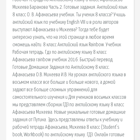
Михеева Баранова Часть 2. Готовые задания. Английский язык
8 класс О. В. Афанасьева учебник. Ты ученик 8 класса? Учишь
английский язык по учебнику English VIII и в роли авторов
выступают Афанасьева и Михеева? Тогда тебе будет
интересно узнать, что на этой странице в любое время
сможешь найти. 8 класс Английский язык Rainbow. Учебник
Рабочая тетрадь. Гдз по английскому языку 8 класс
Афанасьева rainbow учебник 2016. Быстрый перевод.
Готовые Домашние Задания по Английскому 8 класс.
Афанасьева О.В. Михеева И.В. На уроках английского языка в
восьмом классе все больше и больше нового, а домой
задают все больше сложных упражнений для
самостоятельного изучения и Для учеников восьмых классов
мы представляем сборник ГДЗ по английскому языку 8 класс
Афанасьева Михеева. Новые уникальные готовые домашние
задания от Путина. Здесь представлены ответы к учебнику и
рабочей тетради Афанасьева, Михеева 8 класс (Student's
book, Workbook) по английскому языку. ГДЗ: Онлайн готовые