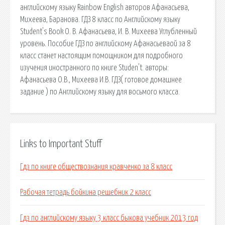
английскому языку Rainbow English авторов Афанасьева,
Михеева, Баранова. ГДЗ 8 класс по Английскому языку
Student's Book О. В. Афанасьева, И. В. Михеева Углубленный
уровень. Пособие ГДЗ по английскому Афанасьеваой за 8
класс станет настоящим помощником для подробного
изучения иностранного по книге Studen't. авторы:
Афанасьева О.В., Михеева И.В. ГДЗ( готовое домашнее
задание ) по Английскому языку для восьмого класса.
Links to Important Stuff
Гдз по книге обществознания кравченко за 8 класс
Рабочая тетрадь бойкина решебник 2 класс
Гдз по английскому языку 3 класс быкова учебник 2013 год