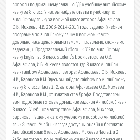
вопросы по домашнему заданию ГДЗ к учебнику английскому
языку за 8 класс. У нас вы найдете ответы к учебнику по
английскому языку за восьмой класс авторов Афанасьева
О.В., Михеева И.В. 2008-2014-2013 года издания. Учебная
программа по английскому языку в восьмом классе
довольно насыщена новыми темами, правилами, сложными
задачами, и Представляемый сборник ГДЗ по английскому
языку English за 8 класс student's book авторства О.В.
Афанасьева, И.В. Михеева является. гдз 8 класс Английский
язык rainbow Афанасьева. авторы: Афанасьева О.В., Михеева
И.В., Баранова К.М. Здесь вы найдете rainbow по Английскому
языку 8 класса Часть 1, 2, авторы: Афанасьева О.В., Михеева
И.В., Баранова К.М., от издательства Дрофа. Представляем
вам подробные готовые домашние задания Английский язык
8 класc - Учебникза авторством Афанасьева, Михеева,
Баранова. Решения к этому учебному к пособию Английский
язык 8 класc - Учебник всегда доступны онлайн и бесплатно.
Английский язык 8 класс Афанасьева Михеева Часть 1 и 2.
Рабочая тетрадь по Английскому языку 8 класс Афанасьева