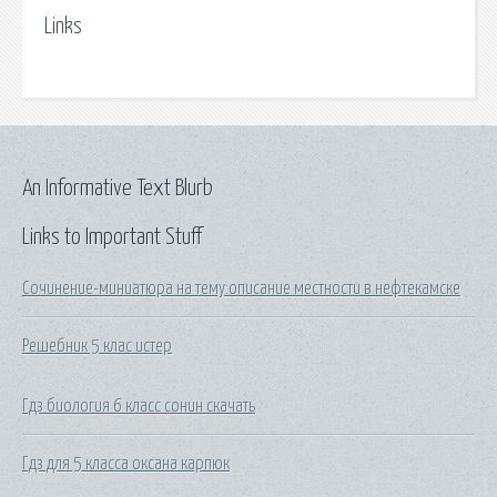
Links
An Informative Text Blurb
Links to Important Stuff
Сочинение-миниатюра на тему:описание местности в нефтекамске
Решебник 5 клас истер
Гдз биология 6 класс сонин скачать
Гдз для 5 класса оксана карпюк