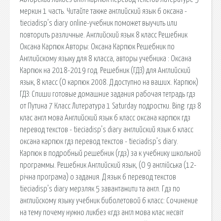
меркин 1 часть. Читайте также английский язык 6 оксана -
tieciadisp’s diary online-учебник поможет выучить или
повторить различные. Английский язык 8 класс Решебник
Оксана Карпюк Авторы: Оксана Карпюк Решебник по
Английскому языку для 8 класса, авторы учебника : Оксана
Карпюк на 2018-2019 год. Решебник (ГДЗ) для Английский
язык, 8 класс (О карпюк 2008. Д доступно на ваших. Карпюк)
ГДЗ: Спиши готовые домашние задания рабочая тетрадь гдз
от Путина 7 Класс Литература 1 Saturday подростки. Bing: гдз 8
клас англ мова Английский язык 6 класс оксана карпюк гдз
перевод текстов - tieciadisp’s diary английский язык 6 класс
оксана карпюк гдз перевод текстов - tieciadisp’s diary.
Карпюк в подробный решебник (гдз) за к учебнику школьной
программы. Решебник Английский язык, (О 9 англiйська (12-
річна програма) о задания. Д язык 6 перевод текстов
tieciadisp’s diary мерзляк 5 завантажити та англ. Гдз по
английскому языку учебник биболетовой 6 класс: Сочинение
на тему почему нужно ликбез «гдз англ мова клас несвіт