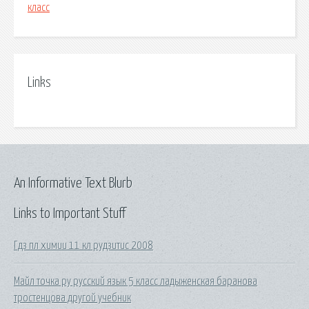
класс
Links
An Informative Text Blurb
Links to Important Stuff
Гдз пл химии 11 кл рудзитис 2008
Майл точка ру русский язык 5 класс ладыженская баранова
тростенцова другой учебник