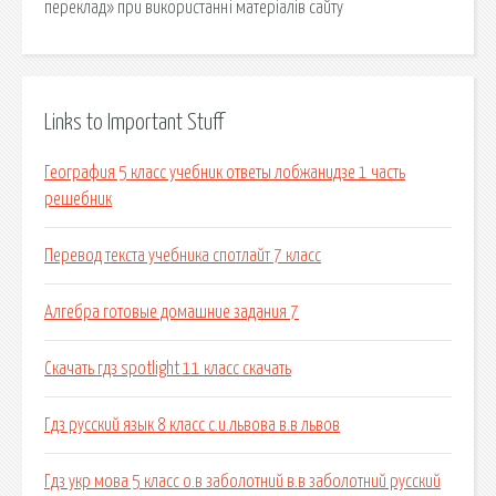
переклад» при використанні матеріалів сайту
Links to Important Stuff
География 5 класс учебник ответы лобжанидзе 1 часть
решебник
Перевод текста учебника спотлайт 7 класс
Алгебра готовые домашние задания 7
Скачать гдз spotlight 11 класс скачать
Гдз русский язык 8 класс с.и.львова в.в львов
Гдз укр мова 5 класс о.в заболотний в.в заболотний русский