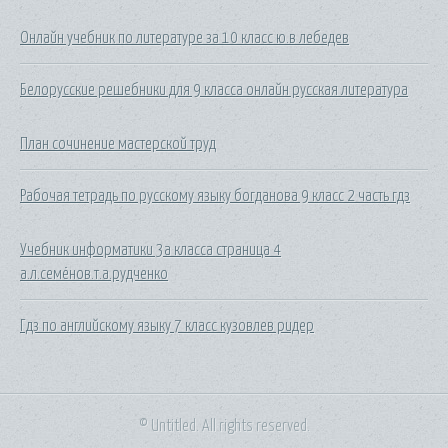
Онлайн учебник по литературе за 10 класс ю.в лебедев
Белорусские решебники для 9 класса онлайн русская литература
План сочинение мастерской труд
Рабочая тетрадь по русскому языку богданова 9 класс 2 часть гдз
Учебник информатики 3а класса страница 4
а.л.семёнов.т.а.рудченко
Гдз по английскому языку 7 класс кузовлев ридер
© Untitled. All rights reserved.