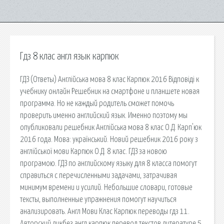
Гдз 8 клас англ язык карпюк
ГДЗ (Ответы) Англійська мова 8 клас Карпюк 2016 Відповіді к
учебнику онлайн Решебник на смартфоне и планшете новая
программа. Но не каждый родитель сможет помочь
проверить именно английский язык. Именно поэтому мы
опубликовали решебник Англійська мова 8 клас О.Д. Карп'юк
2016 года. Мова: український. Новий решебник 2016 року з
англійської мови Карпюк О.Д. 8 клас. ГДЗ за новою
програмою. ГДЗ по английскому языку для 8 класса помогут
справиться с перечисленными задачами, затрачивая
минимум времени и усилий. Небольшие словари, готовые
тексты, выполненные упражнения помогут научиться
анализировать. Англ Мови Клас Карпюк переводы гдз 11.
Авторский ликбез англ карпюк перевод текстов литературе 5