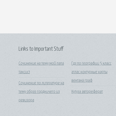
Links to Important Stuff
Сочинение на тему мой папа
Гдз по географии 5 класс
таксист
атлас контурные карты
вентана граф
Сочинение по литературе на
тему образ гордничего из
Кутуза автореферат
ревизора