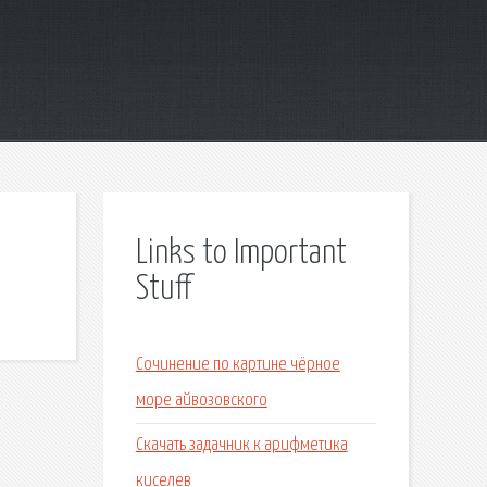
Links to Important
Stuff
Сочинение по картине чёрное
море айвозовского
Скачать задачник к арифметика
киселев