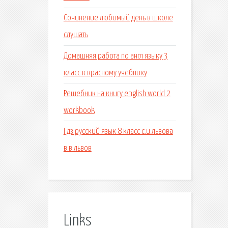
Сочинение любимый день в школе
слушать
Домашняя работа по англ языку 3
класс к красному учебнику
Решебник на книгу english world 2
workbook
Гдз русский язык 8 класс с.и.львова
в.в львов
Links