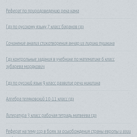
Реферат по природоведению река кама
Гдз по русскому языку 7 класс баранов гдз
Сочинение анализ стихотворения анчар из лирики пушкина
Гдз контрольные задания в учебнике по математике 6 класс
зубарева мордкович
Гдз по русский язык 9 класс развитие речи никитина
Алгебра теляковский 10-11 класс гдз
Литература 3 класс рабочая тетрадь матвеева гдз
Реферат на тему сср в боях за осыобождения страны европы и азии