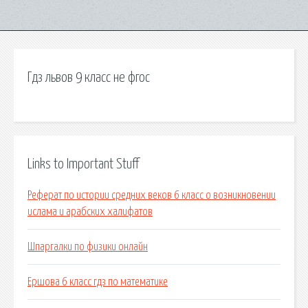
Гдз львов 9 класс не фгос
Links to Important Stuff
Реферат по истории средних веков 6 класс о возникновении
ислама и арабских халифатов
Шпаргалки по физики онлайн
Ершова 6 класс гдз по математике