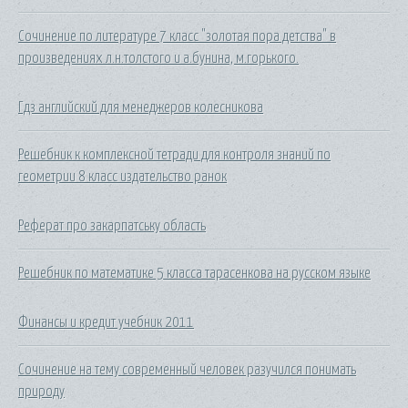
Сочинение по литературе 7 класс "золотая пора детства" в
произведениях л.н.толстого и а.бунина, м.горького.
Гдз английский для менеджеров колесникова
Решебник к комплексной тетради для контроля знаний по
геометрии 8 класс издательство ранок
Реферат про закарпатську область
Решебник по математике 5 класса тарасенкова на русском языке
Финансы и кредит учебник 2011
Сочинение на тему современный человек разучился понимать
природу