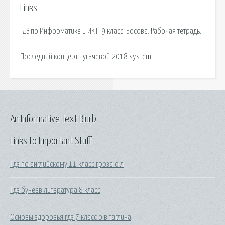
Links
ГДЗ по Информатике и ИКТ. 9 класс. Босова. Рабочая тетрадь.
Последний концерт пугачевой 2018 system.
An Informative Text Blurb
Links to Important Stuff
Гдз по английскому 11 класс гроза о л
Гдз бунеев литература 8 класс
Основы здоровья гдз 7 класс о в таглина