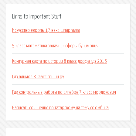
Links to Important Stuff
Искусство европы 17 века шпаргалка
5 класс математика задачник сферы бунимович
Контурная карта по истории 8 класс дрофа гдз 2016
Гдз алимов 8 класс спиши ру
Гдз контрольные работы по алгебре 7 класс мордокович
Написать сочинение по татарскому на тему союмбика