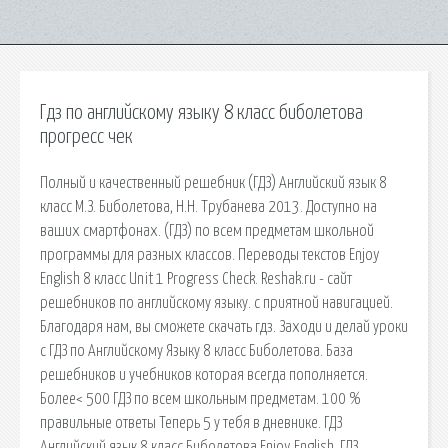
Гдз по английскому языку 8 класс биболетова
прогресс чек
Полный и качественный решебник (ГДЗ) Английский язык 8
класс М.З. Биболетова, Н.Н. Трубанева 2013. Доступно на
ваших смартфонах. (ГДЗ) по всем предметам школьной
программы для разных классов. Переводы текстов Enjoy
English 8 класс Unit 1 Progress Check. Reshak.ru - сайт
решебников по английскому языку. с приятной навигацией.
Благодаря нам, вы сможете скачать гдз. Заходи и делай уроки
с ГДЗ по Английскому Языку 8 класс Биболетова. База
решебников и учебников которая всегда пополняется.
Более< 500 ГДЗ по всем школьным предметам. 100 %
правильные ответы Теперь 5 у тебя в дневнике. ГДЗ
Английский язык 8 класс Биболетова Enjoy English. ГДЗ