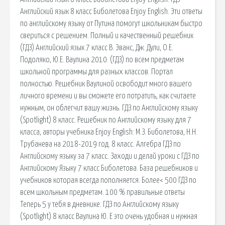
Английский язык 8 класс Биболетова Enjoy English. Эти ответы
по английскому языку от Путина помогут школьникам быстро
свериться с решением. Полный и качественный решебник
(ГДЗ) Английский язык 7 класс В. Эванс, Дж. Дули, О.Е.
Подоляко, Ю.Е. Ваулина 2010. (ГДЗ) по всем предметам
школьной программы для разных классов. Портал
полностью. Решебник Ваулиной освободит много вашего
личного времени и вы сможете его потратить, как считаете
нужным, он облегчит вашу жизнь. ГДЗ по Английскому языку
(Spotlight) 8 класс. Решебник по Английскому языку для 7
класса, авторы учебника Enjoy English: М.З. Биболетова, Н.Н.
Трубанева на 2018-2019 год. 8 класс. Алгебра ГДЗ по
Английскому языку за 7 класс. Заходи и делай уроки с ГДЗ по
Английскому Языку 7 класс Биболетова. База решебников и
учебников которая всегда пополняется. Более< 500 ГДЗ по
всем школьным предметам. 100 % правильные ответы
Теперь 5 у тебя в дневнике. ГДЗ по Английскому языку
(Spotlight) 8 класс Ваулина Ю. Е это очень удобная и нужная