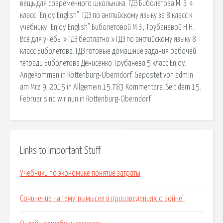
вещь для современного школьника. ГДЗ Биболетова М. З. 4
класс "Enjoy English". ГДЗ по английскому языку за 8 класс к
учебнику "Enjoy English" Биболетовой М.З., Трубаневой Н.Н.
Всё для учебы » ГДЗ бесплатно » ГДЗ по английскому языку 8
класс Биболетова. ГДЗ готовые домашние задания рабочей
тетради Биболетова Денисенко Трубанева 5 класс Enjoy.
Angekommen in Rottenburg-Oberndorf. Gepostet von admin
am Mrz 9, 2015 in Allgemein 15.783 Kommentare. Seit dem 15.
Februar sind wir nun in Rottenburg-Oberndorf.
Links to Important Stuff
Учебники по экономике понятие затраты
Сочинение на тему"вымысел в произведениях о войне"