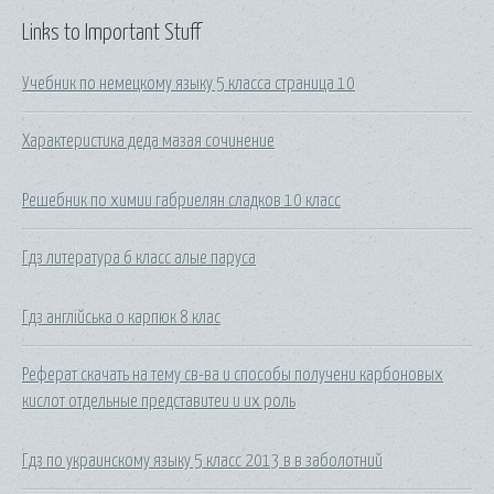
Links to Important Stuff
Учебник по немецкому языку 5 класса страница 10
Характеристика деда мазая сочинение
Решебник по химии габриелян сладков 10 класс
Гдз литература 6 класс алые паруса
Гдз англійська о карпюк 8 клас
Реферат скачать на тему св-ва и способы получени карбоновых
кислот отдельные представитеи и их роль
Гдз по украинскому языку 5 класс 2013 в в заболотний