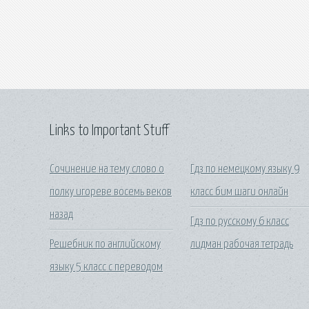
Links to Important Stuff
Сочинение на тему слово о
Гдз по немецкому языку 9
полку игореве восемь веков
класс бим шаги онлайн
назад
Гдз по русскому 6 класс
Решебник по английскому
лидман рабочая тетрадь
языку 5 класс с переводом