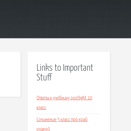
Links to Important
Stuff
Ответы к учебнику spotlight 10
класс
Сочинение 5 класс про край
родной