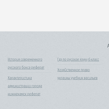
A
История современного
Гдз по русское язуку 6 класс
русского бокса реферат
Хозяйственное право
Характеристика
украины учебник васильев
администрации города
нижнекамск реферат