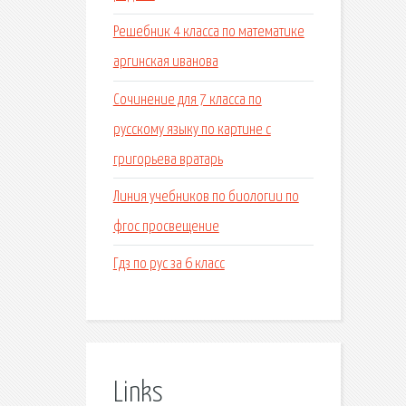
Решебник 4 класса по математике
аргинская иванова
Сочинение для 7 класса по
русскому языку по картине с
григорьева вратарь
Линия учебников по биологии по
фгос просвещение
Гдз по рус за 6 класс
Links