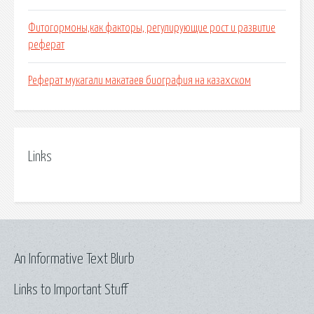
Фитогормоны,как факторы, регулирующие рост и развитие
реферат
Реферат мукагали макатаев биография на казахском
Links
An Informative Text Blurb
Links to Important Stuff