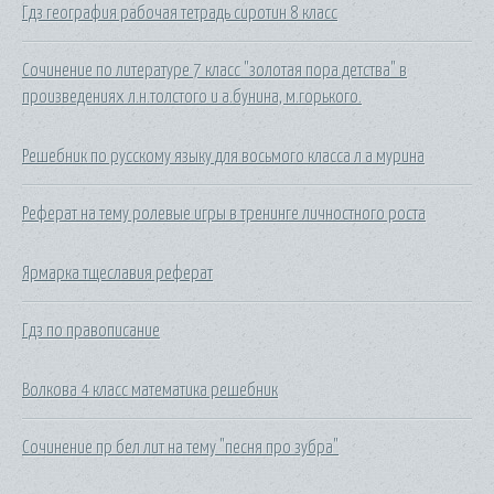
Гдз география рабочая тетрадь сиротин 8 класс
Сочинение по литературе 7 класс "золотая пора детства" в
произведениях л.н.толстого и а.бунина, м.горького.
Решебник по русскому языку для восьмого класса л а мурина
Реферат на тему ролевые игры в тренинге личностного роста
Ярмарка тщеславия реферат
Гдз по правописание
Волкова 4 класс математика решебник
Сочинение пр бел лит на тему "песня про зубра"