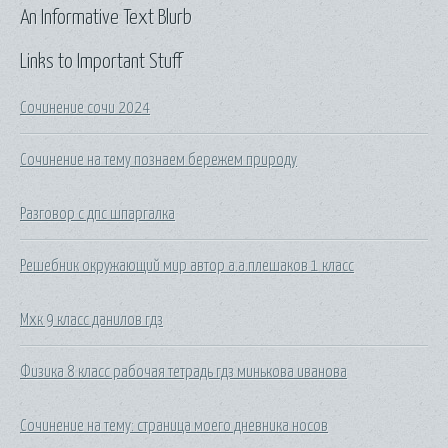
An Informative Text Blurb
Links to Important Stuff
Сочинение сочи 2024
Сочинение на тему познаем бережем природу
Разговор с дпс шпаргалка
Решебник окружающий мир автор а.а.плешаков 1 класс
Мхк 9 класс данилов гдз
Физика 8 класс рабочая тетрадь гдз минькова иванова
Сочинение на тему: страница моего дневника носов