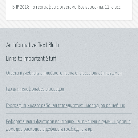
ВПР 2018 по географии с ответами. Все варианты. 11 класс.
An Informative Text Blurb
Links to Important Stuff
Ответы к учебнику английского языка 6 класса онлайн кауфман
Гдз для телефонабез активации
География 5 класс рабочая тетрадь ответы молодцов решебник
Реферат анализ факторов влияющих на изменения суммы и уровня
доходов расходов и дефицита гос.бюджета кр