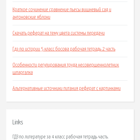
Краткое сочинение сравнение пьесы вишневый сад и
антоновские яблоки
Скачать реферат на тему цвета системы передачи
Гдз по истории 5 класс босова рабочая тетрадь 2 часть
Особенности регулирования труда несовершеннолетних
шпаргалка
Альтернативные источники питания реферат с картинками
Links
ГДЗ по литературе за 4 класс рабочая тетрадь часть.