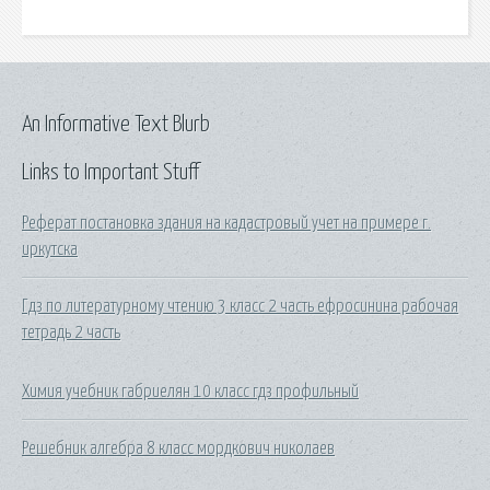
An Informative Text Blurb
Links to Important Stuff
Реферат постановка здания на кадастровый учет на примере г.
иркутска
Гдз по литературному чтению 3 класс 2 часть ефросинина рабочая
тетрадь 2 часть
Химия учебник габриелян 10 класс гдз профильный
Решебник алгебра 8 класс мордкович николаев