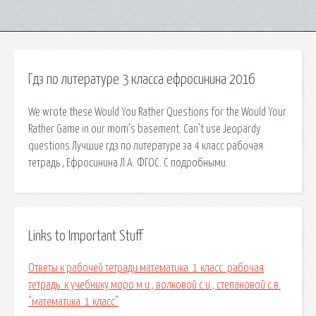
Гдз по литературе 3 класса ефросинина 2016
We wrote these Would You Rather Questions for the Would Your
Rather Game in our mom’s basement. Can’t use Jeopardy
questions Лучшие гдз по литературе за 4 класс рабочая
тетрадь , Ефросинина Л.А. ФГОС. С подробными.
Links to Important Stuff
Ответы к рабочей тетради математика. 1 класс. рабочая
тетрадь. к учебнику моро м.и., волковой с.и., степановой с.в.
"математика. 1 класс"