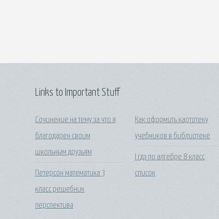
Links to Important Stuff
Сочинение на тему за что я
Как оформить картотеку
благодарен своим
учебников в библиотеке
школьным друзьям
I гдз по алгебре 8 класс
Петерсон математика 3
список
класс решебник
перспектива