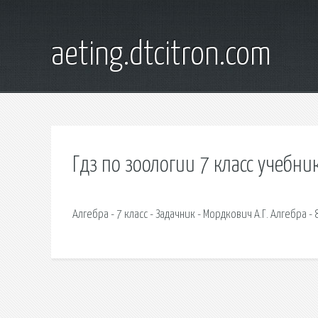
aeting.dtcitron.com
Гдз по зоологии 7 класс учебни
Алгебра - 7 класс - Задачник - Мордкович А.Г. Алгебра - 