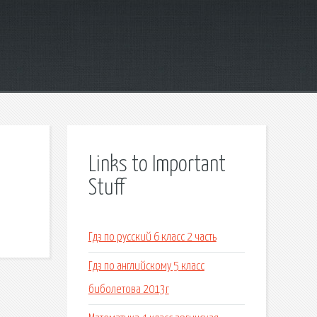
Links to Important
Stuff
Гдз по русский 6 класс 2 часть
Гдз по английскому 5 класс
биболетова 2013г