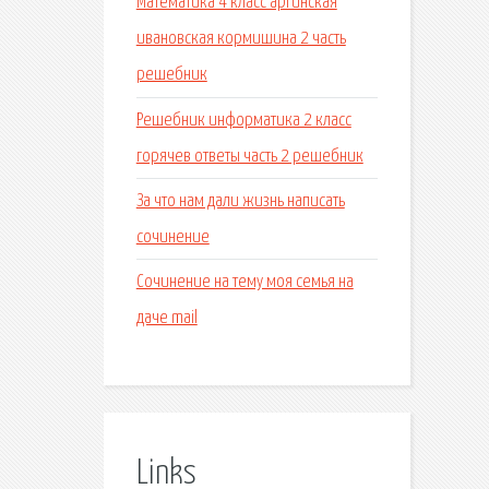
Математика 4 класс аргинская
ивановская кормишина 2 часть
решебник
Решебник информатика 2 класс
горячев ответы часть 2 решебник
За что нам дали жизнь написать
сочинение
Сочинение на тему моя семья на
даче mail
Links