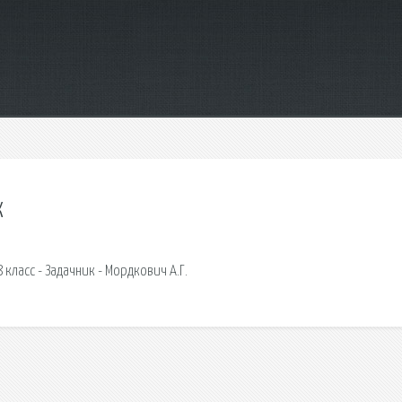
к
8 класс - Задачник - Мордкович А.Г.