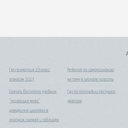
A
Гдз геометрия 10 класс
Реферат по самопознанию
атанасян 2013
на тему в зеркале красоты
Скачать бесплатно учебник
Гдз по географии пестушко
"українська мова"
уварова
довідничок школяра в
опорних схемах и таблицях