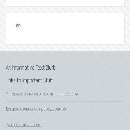
Links
An Informative Text Blurb
Links to Important Stuff
Матеріали хімічного походження реферат
Детское сочинение природа зимой
Руссий язык учебник