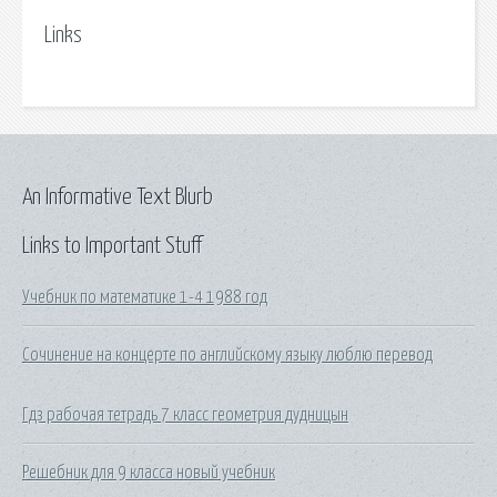
Links
An Informative Text Blurb
Links to Important Stuff
Учебник по математике 1-4 1988 год
Сочинение на концерте по английскому языку люблю перевод
Гдз рабочая тетрадь 7 класс геометрия дудницын
Решебник для 9 класса новый учебник