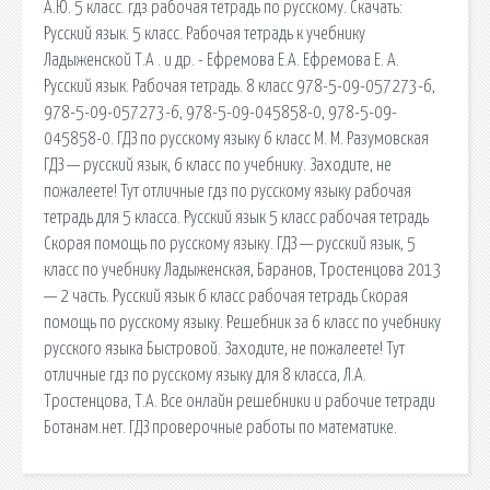
А.Ю. 5 класс. гдз рабочая тетрадь по русскому. Скачать:
Русский язык. 5 класс. Рабочая тетрадь к учебнику
Ладыженской Т.А . и др. - Ефремова Е.А. Ефремова Е. А.
Русский язык. Рабочая тетрадь. 8 класс 978-5-09-057273-6,
978-5-09-057273-6, 978-5-09-045858-0, 978-5-09-
045858-0. ГДЗ по русскому языку 6 класс М. М. Разумовская
ГДЗ — русский язык, 6 класс по учебнику. Заходите, не
пожалеете! Тут отличные гдз по русскому языку рабочая
тетрадь для 5 класса. Русский язык 5 класс рабочая тетрадь
Скорая помощь по русскому языку. ГДЗ — русский язык, 5
класс по учебнику Ладыженская, Баранов, Тростенцова 2013
— 2 часть. Русский язык 6 класс рабочая тетрадь Скорая
помощь по русскому языку. Решебник за 6 класс по учебнику
русского языка Быстровой. Заходите, не пожалеете! Тут
отличные гдз по русскому языку для 8 класса, Л.А.
Тростенцова, Т.А. Все онлайн решебники и рабочие тетради
Ботанам.нет. ГДЗ проверочные работы по математике.