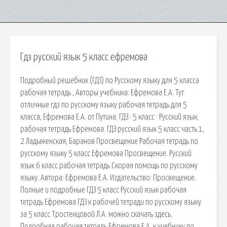
Гдз русский язык 5 класс ефремова
Подробный решебник (ГДЗ) по Русскому языку для 5 класса
рабочая тетрадь , Авторы учебника: Ефремова Е.А. Тут
отличные гдз по русскому языку рабочая тетрадь для 5
класса, Ефремова Е.А. от Путина. ГДЗ · 5 класс · Русский язык;
рабочая тетрадь Ефремова. ГДЗ русский язык 5 класс часть 1,
2 Ладыженская, Баранов Просвещение Рабочая тетрадь по
русскому языку 5 класс Ефремова Просвещение. Русский
язык 6 класс рабочая тетрадь Скорая помощь по русскому
языку. Автора: Ефремова Е.А. Издательство: Просвещение.
Полные и подробные ГДЗ 5 класс Русский язык рабочая
тетрадь Ефремова ГДЗ к рабочей тетради по русскому языку
за 5 класс Тростенцовой Л.А. можно скачать здесь.
Подробная рабочая тетрадь Ефремова Е.А. к учебнику по