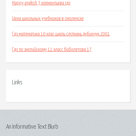
Happy english 3 клементьева гдз
Цена школьных учебников в смоленске
Гдз математика 10 клас шкіль слєпкань дубинчук 2001
Гдз по английскому 11 класс биболетова 17
Links
An Informative Text Blurb