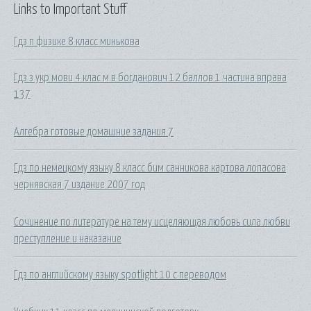
Links to Important Stuff
Гдз п физике 8 класс минькова
Гдз з укр мови 4 клас м.в богданович 12 баллов 1 частина вправа
137
Алгебра готовые домашние задания 7
Гдз по немецкому языку 8 класс бим санникова картова лопасова
чернявская 7 издание 2007 год
Сочинение по литературе на тему исцеляющая любовь сила любви
преступление и наказание
Гдз по английскому языку spotlight 10 с переводом