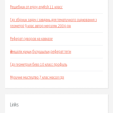
Решебник от enjoy english 11 класс
Гдз збірник задач і завдань для тематичного оцінювання з
геометрії 9 клас автор мерзляк 2004 рік
Реферат суворов на кавказе
Әкімшілік құқық бұзушылық реферат тегін
Гдз геометрия бевз 10 класс профиль
Музичне мистецтво 7 клас масол гдз
Links