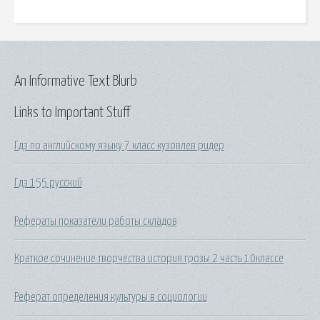
An Informative Text Blurb
Links to Important Stuff
Гдз по английскому языку 7 класс кузовлев ридер
Гдз 155 русский
Рефераты показатели работы складов
Краткое сочинение творчества история грозы 2 часть 10классе
Реферат определения культуры в социологии