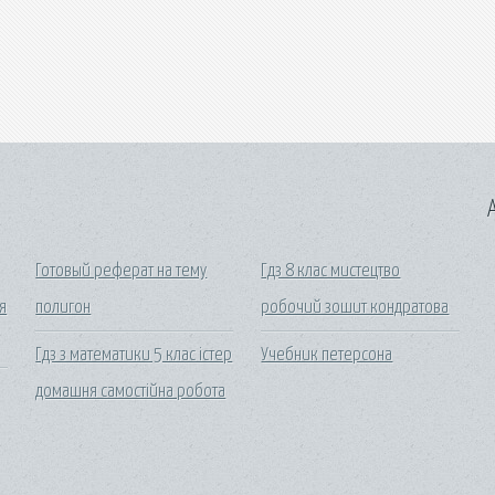
A
Готовый реферат на тему
Гдз 8 клас мистецтво
я
полигон
робочий зошит кондратова
Гдз з математики 5 клас істер
Учебник петерсона
домашня самостійна робота