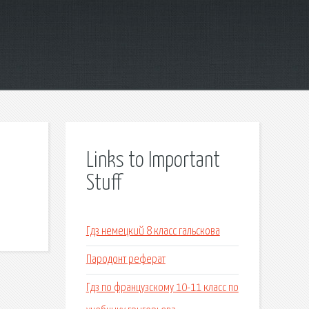
Links to Important
Stuff
Гдз немецкий 8 класс гальскова
Пародонт реферат
Гдз по французскому 10-11 класс по