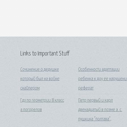
Links to Important Stuff
Сочинение о дедушке
Особенности адаптации
который был на войне
ребенка к доу ее нарушени
снайпером
реферат
Гдз по геометрии 8 класс
Петр первый и карл
а.погорелов
двенадцатый в поэме а. с.
пушкина "полтава",