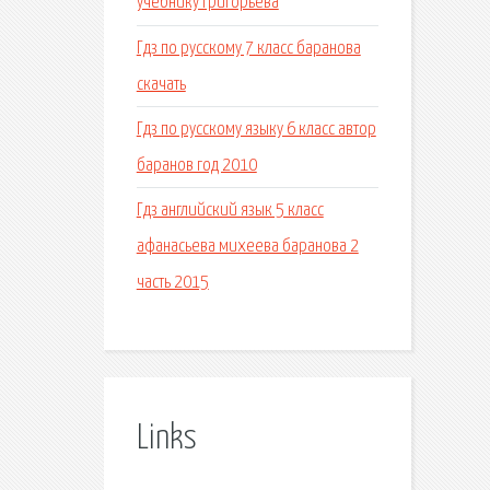
учебнику григорьева
Гдз по русскому 7 класс баранова
скачать
Гдз по русскому языку 6 класс автор
баранов год 2010
Гдз английский язык 5 класс
афанасьева михеева баранова 2
часть 2015
Links