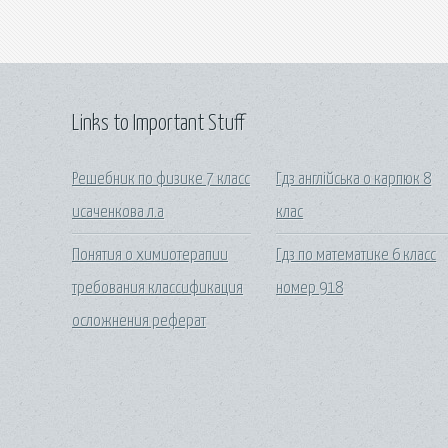
Links to Important Stuff
Решебник по физике 7 класс
Гдз англійська о карпюк 8
исаченкова л.а
клас
Понятия о химиотерапии
Гдз по математике 6 класс
требования классификация
номер 918
осложнения реферат