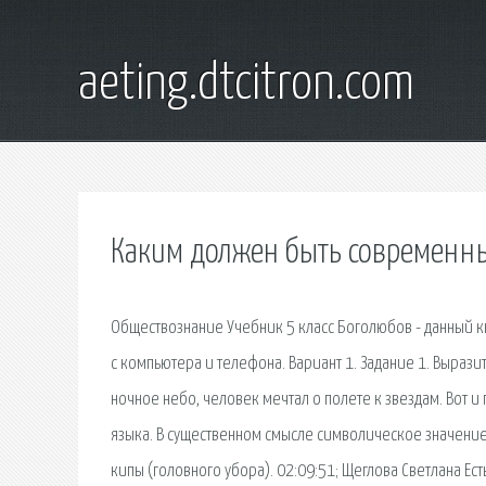
aeting.dtcitron.com
Каким должен быть современн
Обществознание Учебник 5 класс Боголюбов - данный кн
с компьютера и телефона. Вариант 1. Задание 1. Выразит
ночное небо, человек мечтал о полете к звездам. Вот и
языка. В существенном смысле символическое значени
кипы (головного убора). 02:09:51; Щеглова Светлана Ес