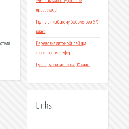
Учебник конституционное
правосудие
Гдз по английскому биболетова 6 5
класс
Перевозка автомобилей жд
хотела
транспортом реферат
Гдз по русскому языку 90 класс
Links