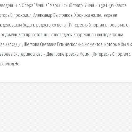
ведении. г. Опера "Левша" Мариинский театр. Ученики 9а и 9в класса
который проходил. Александр Быстряков. Хроника жизни евреев
зделившим беды и радости xx века. {Интересный портал с простыми и
идумали что приготовить - ответ здесь. Коррекционная педагогика
я. 02:09:51; Щеглова Светлана Есть несколько моментов, которые бы я 
 евреев Екатеринослава – Днепропетровска Моим. {Интересный портал с
х блюд.Не.