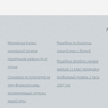
A
Математика 6 класс
Решебник по биологии
никольский потапов
сонин 6 класс с белкой
решетников шевкин гдз от
Решебник алгебра и начала
путина
анализа 11 класс мордкович
Сочинение по литературе на
профильный уровень 2 часть
тему фразеологизмы-
2007 год
неизмененныые спутники
нашей речи