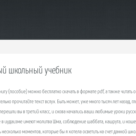
ый школьный учебник
игу (пособие) можно бесплатно скачать в формате pdf, а также читать 
ельно прочитайте текст вслух. Быть может, уже много тысяч лет назад, гл
 перешли вы в третий класс, и снова начались ваши любимые уроки русс
е в иудаизме имеют молитва Шма, соблюдение шаббата, кашрута, и нош
ть несколько моментов, которые бы я хотела осветить на счет данной шко