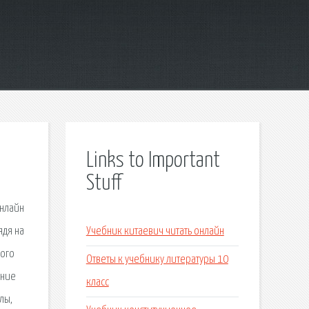
Links to Important
Stuff
онлайн
ядя на
Учебник китаевич читать онлайн
кого
Ответы к учебнику литературы 10
ение
класс
лы,