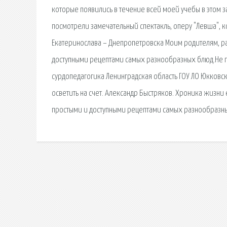
которые появились в течение всей моей учебы в этом за
посмотрели замечательный спектакль, оперу "Левша", 
Екатеринослава – Днепропетровска Моим родителям, ра
доступными рецептами самых разнообразных блюд.Не пр
сурдопедагогика Ленинградская область ГОУ ЛО Юкковска
осветить на счет. Александр Быстряков. Хроника жизни
простыми и доступными рецептами самых разнообразны