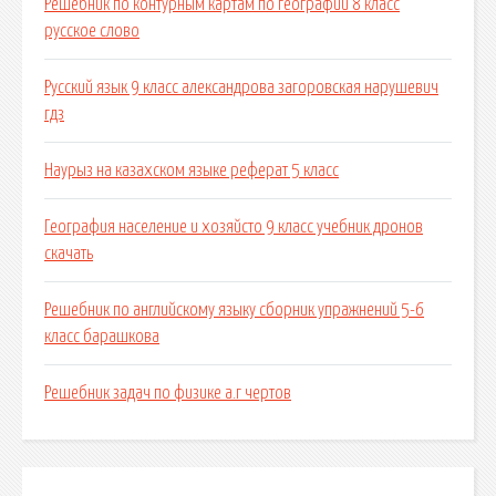
Решебник по контурным картам по географии 8 класс
русское слово
Русский язык 9 класс александрова загоровская нарушевич
гдз
Наурыз на казахском языке реферат 5 класс
География население и хозяйсто 9 класс учебник дронов
скачать
Решебник по английскому языку сборник упражнений 5-6
класс барашкова
Решебник задач по физике а.г чертов