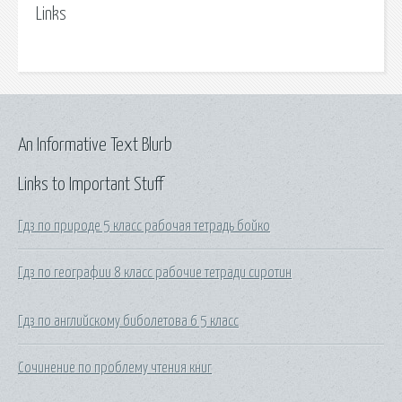
Links
An Informative Text Blurb
Links to Important Stuff
Гдз по природе 5 класс рабочая тетрадь бойко
Гдз по географии 8 класс рабочие тетради сиротин
Гдз по английскому биболетова 6 5 класс
Сочинение по проблему чтения книг