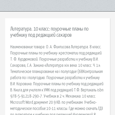
Литература. 10 класс: поурочные планы по
учебнику под редакцией сахаров
Наименование товара: О. А. Финтисова Литература. 8 класс.
Поурочные планы по учебнику-хрестоматии под редакцией
Т. Ф. Курдюмовой. Поурочные разработки к учебнику В.И.
Сахарова, С.А. Зинина «Литература xix века. 10 класс. Ч. 1».
Тематическое планирование на i полугодие (68Контрольная
работа по i полугодию. Поурочные разработки к учебнику
В.И. Коровина. Поурочные планы по учебнику под редакцией
В. Книга для учителя к УМК под редакцией Т.Ф. Вертикаль isbn
978-5-91218-290-7. Учебник в 2 ч. Механика. 10 класс.
Microsoft Word документ 20.9 KB. по учебникам. Учебно-
методическое пособие.10-11 классы. Где можно скачать ГДЗ
по литературе к учебнику под редакцией Курдюмовой 8