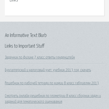
Links
An Informative Text Blurb
Links to Important Stuff
Задачник по физике 7 класс ответы генденштейн
Бухгалтерский и налоговый учет. учебник 2013 год. скачать
Решебник по рабочей тетради по химии 8 класс габриелян 2013
Смотреть онлайн решебник по геометрии 8 класс сборник задач и
заданий для тематического оценивания