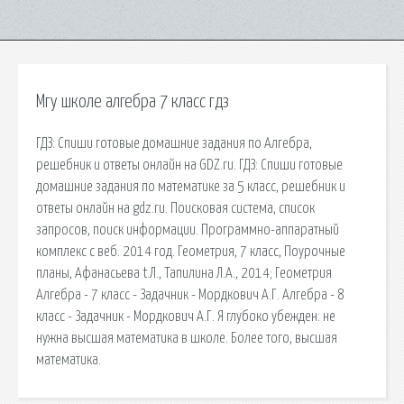
Мгу школе алгебра 7 класс гдз
ГДЗ: Спиши готовые домашние задания по Алгебра,
решебник и ответы онлайн на GDZ.ru. ГДЗ: Спиши готовые
домашние задания по математике за 5 класс, решебник и
ответы онлайн на gdz.ru. Поисковая сиcтема, список
запросов, поиск информации. Программно-аппаратный
комплекс с веб. 2014 год. Геометрия, 7 класс, Поурочные
планы, Афанасьева t.Л., Тапилина Л.А., 2014; Геометрия
Алгебра - 7 класс - Задачник - Мордкович А.Г. Алгебра - 8
класс - Задачник - Мордкович А.Г. Я глубоко убежден: не
нужна высшая математика в школе. Более того, высшая
математика.