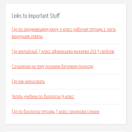
Links to Important Stuff
Гдз по окружающему миру 4 класс рабочая тетрадь 1 часть
вахрушев ответы
Гдз английский 7 класс афанасьева михеева 2015 rainbow
Сочинение на тему познаем бережем природу
Гдз как нарисовать
Читать учебник по биологии 9 класс
Гдз по биологии тетрадь 7 класс захарова сонина