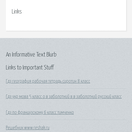
Links
An Informative Text Blurb
Links to Important Stuff
Гдз география рабочая тетрадь сиротин 8 класс
Гдз укр мова 5 класс о.в заболотний в.в заболотний русский класс
Гдз по французскому 6 класс тимченко
Решебник www.reshak.ru