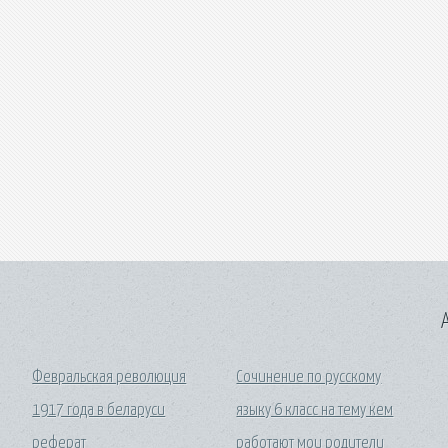
A
Февральская революция
Сочинение по русскому
1917 года в беларуси
языку 6 класс на тему кем
реферат
работают мои родители