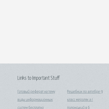
Links to Important Stuff
Готовый реферат на тему
Решебник по алгебре 9
виды информационных
класс мерзляк а г
систем бесплатно
полонський в б