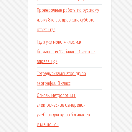
Проверочные работы по русскому
языку 8 класс драбкина субботин
ответы гдз
Гдз з укр мови 4 клас м.в
богданович 12 баллов 1 частина
вправа 137
Тетрадь экзаменатор гдз по
географии 8 класс
Основы метрологии и
электрические измерения:
учебник для вузов б.я авдеев
е.м.антонюк