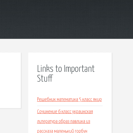
Links to Important
Stuff
Решебник математика 5 класс якир
Сочинение 6 класс украинская
литература образ павлика из
рассказа маленький горбун