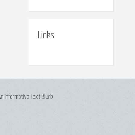
Links
n Informative Text Blurb