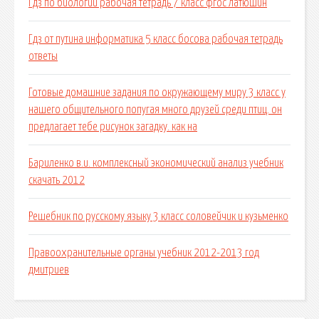
Гдз по биологии рабочая тетрадь 7 класс фгос латюшин
Гдз от путина информатика 5 класс босова рабочая тетрадь
ответы
Готовые домашние задания по окружающему миру 3 класс у
нашего общительного попугая много друзей среди птиц. он
предлагает тебе рисунок загадку. как на
Бариленко в.и. комплексный экономический анализ учебник
скачать 2012
Решебник по русскому языку 3 класс соловейчик и кузьменко
Правоохранительные органы учебник 2012-2013 год
дмитриев