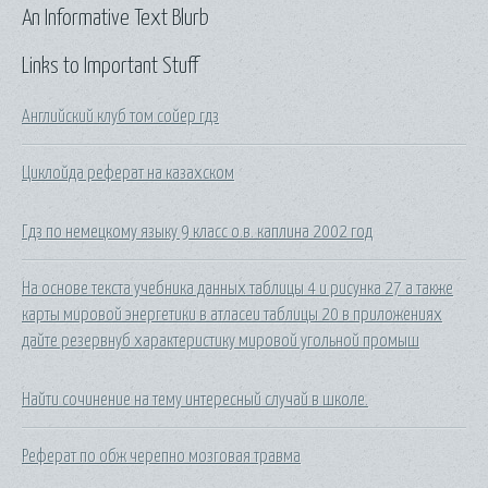
An Informative Text Blurb
Links to Important Stuff
Английский клуб том сойер гдз
Циклойда реферат на казахском
Гдз по немецкому языку 9 класс о.в. каплина 2002 год
На основе текста учебника данных таблицы 4 и рисунка 27 а также
карты мировой энергетики в атласеи таблицы 20 в приложениях
дайте резервнуб характеристику мировой угольной промыш
Найти сочинение на тему интересный случай в школе.
Реферат по обж черепно мозговая травма