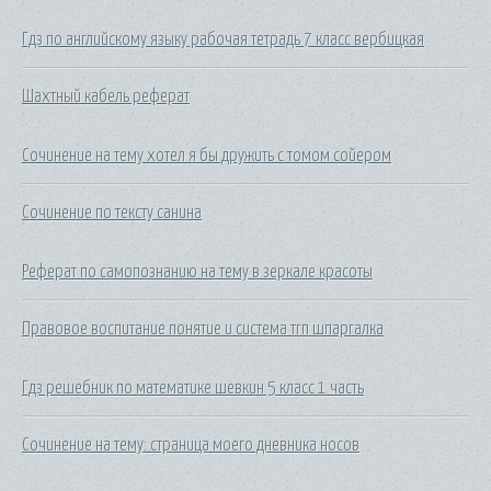
Гдз по английскому языку рабочая тетрадь 7 класс вербицкая
Шахтный кабель реферат
Сочинение на тему хотел я бы дружить с томом сойером
Сочинение по тексту санина
Реферат по самопознанию на тему в зеркале красоты
Правовое воспитание понятие и система тгп шпаргалка
Гдз решебник по математике шевкин 5 класс 1 часть
Сочинение на тему: страница моего дневника носов