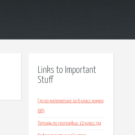
Links to Important
Stuff
Гдз по математике за 6 класс номер
683
Тетрадь по географии 10 класс гдз