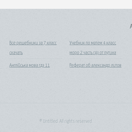
A
Все решебники за 7 класс
Учебник по матем 4 класс
скачать
моро 2 часть гдз от путина
Англiйська мова гдз 11
Реферат об александр литов
5
© Untitled. All rights reserved.