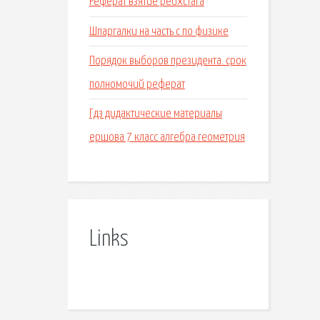
Реферат взятие рейхстага
Шпаргалки на часть с по физике
Порядок выборов президента. срок
полномочий реферат
Гдз дидактические материалы
ершова 7 класс алгебра геометрия
Links