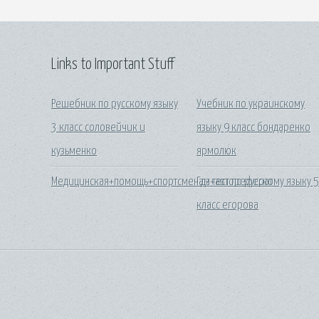
Links to Important Stuff
Решебник по русскому языку
Учебник по украинскому
3 класс соловейчик и
языку 9 класс бондаренко
кузьменко
ярмолюк
Медицинская+помощь+спортсменам+автореферат
Гдз тест по русскому языку 
класс егорова