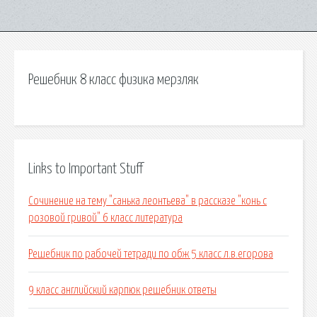
Решебник 8 класс физика мерзляк
Links to Important Stuff
Сочинение на тему "санька леонтьева" в рассказе "конь с
розовой гривой" 6 класс литература
Решебник по рабочей тетради по обж 5 класс л.в.егорова
9 класс английский карпюк решебник ответы