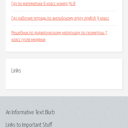
Гдз по математике 6 класс номер 918
Гдз рабочая тетрадь по английскому enjoy english 9 класс
Решебник по дидактическому материалу по геометрии 7
класс гусев медяник
Links
An Informative Text Blurb
Links to Important Stuff