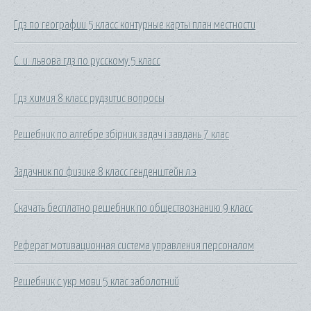
Гдз по географии 5 класс контурные карты план местности
С. и. львова гдз по русскому 5 класс
Гдз химия 8 класс рудзитис вопросы
Решебник по алгебре збірник задач і завдань 7 клас
Задачник по физике 8 класс генденштейн л.э
Скачать бесплатно решебник по обществознанию 9 класс
Реферат мотивационная система управления персоналом
Решебник с укр мови 5 клас заболотний