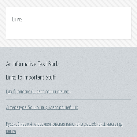
Links
An Informative Text Blurb
Links to Important Stuff
Гдз биология 6 класс сонин скачать
Литература бойко на 3 класс решебник
Русский язык 4 класс желтовская калинина решебник 1 часть гдз
книга