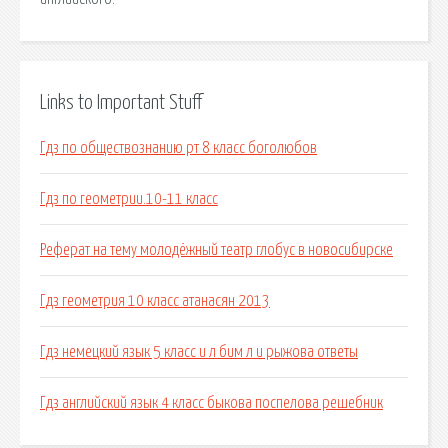
Links to Important Stuff
Гдз по обществознанию рт 8 класс боголюбов
Гдз по геометрии.10-11 класс
Реферат на тему молодёжный театр глобус в новосибирске
Гдз геометрия 10 класс атанасян 2013
Гдз немецкий язык 5 класс и л бим л и рыжова ответы
Гдз английский язык 4 класс быкова поспелова решебник