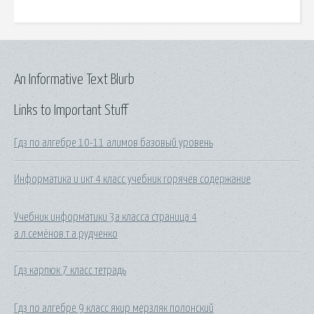
An Informative Text Blurb
Links to Important Stuff
Гдз по алгебре 10-11 алимов базовый уровень
Информатика и икт 4 класс учебник горячев содержание
Учебник информатики 3а класса страница 4
а.л.семёнов.т.а.рудченко
Гдз карпюк 7 класс тетрадь
Гдз по алгебре 9 класс якир мерзляк полонский