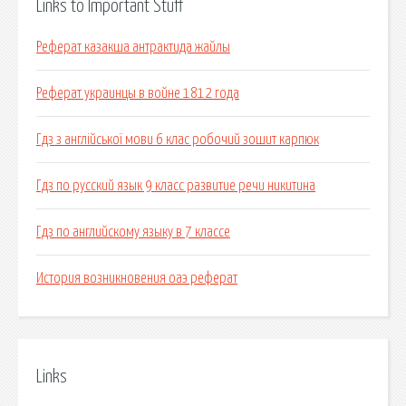
Links to Important Stuff
Реферат казакша антрактида жайлы
Реферат украинцы в войне 1812 года
Гдз з англійської мови 6 клас робочий зошит карпюк
Гдз по русский язык 9 класс развитие речи никитина
Гдз по английскому языку в 7 классе
История возникновения оаэ реферат
Links