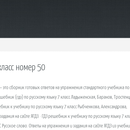
класс номер 50
– это сборник готовых ответов на упражнения стандартного учебника по
шебник (гдз) по русскому языку 7 класс Ладыженская, Баранов, Тростен
шебник к учебнику по русскому языку 7 класс Рыбченкова, Александрова,
адания на сайте ЯГДЗ. · ГДЗ решебник к учебнику по русскому языку 7 кл
С Русское слово. Ответы на упражнения и задания на сайте ЯГДЗ из учебни