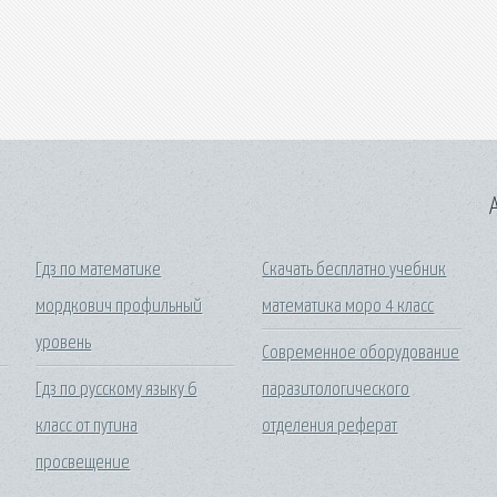
A
Гдз по математике
Скачать бесплатно учебник
мордкович профильный
математика моро 4 класс
уровень
Современное оборудование
Гдз по русскому языку 6
паразитологического
класс от путина
отделения реферат
просвещение