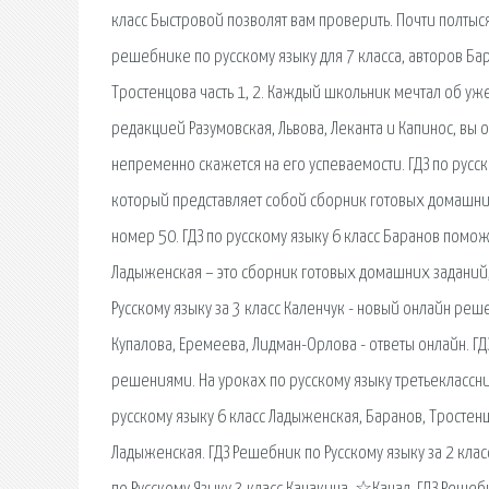
класс Быстровой позволят вам проверить. Почти полты
решебнике по русскому языку для 7 класса, авторов Ба
Тростенцова часть 1, 2. Каждый школьник мечтал об уже
редакцией Разумовская, Львова, Леканта и Капинос, вы
непременно скажется на его успеваемости. ГДЗ по русск
который представляет собой сборник готовых домашни
номер 50. ГДЗ по русскому языку 6 класс Баранов помо
Ладыженская – это сборник готовых домашних заданий,
Русскому языку за 3 класс Каленчук - новый онлайн реш
Купалова, Еремеева, Лидман-Орлова - ответы онлайн. ГД
решениями. На уроках по русскому языку третьеклассни
русскому языку 6 класс Ладыженская, Баранов, Тростенцо
Ладыженская. ГДЗ Решебник по Русскому языку за 2 кла