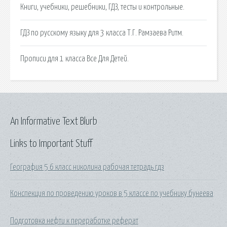
Книги, учебники, решебники, ГДЗ, тесты и контрольные.
ГДЗ по русскому языку для 3 класса Т.Г. Рамзаева Ритм.
Прописи для 1 класса Все Для Детей.
An Informative Text Blurb
Links to Important Stuff
География 5 6 класс николина рабочая тетрадь гдз
Конспекция по проведению уроков в 5 классе по учебнику бунеева
Подготовка нефти к переработке реферат