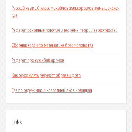
Русский язык 10 класс михайловская,корсаков ,камышанская
гдз
Реферат основные понятия и теоремы теории вероятностей
Сборник задач по математике богомолова гдз
Реферат про суюнбай аронов
Как оформлять реферат образец фото
Гдз по окруж мир 4 класс плешаков новицкая
Links