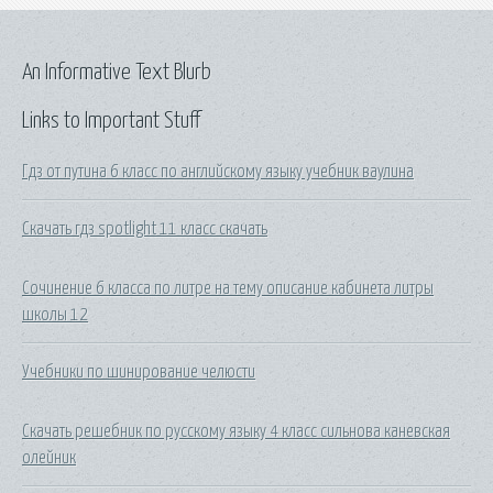
An Informative Text Blurb
Links to Important Stuff
Гдз от путина 6 класс по английскому языку учебник ваулина
Скачать гдз spotlight 11 класс скачать
Сочинение 6 класса по литре на тему описание кабинета литры
школы 12
Учебники по шинирование челюсти
Скачать решебник по русскому языку 4 класс сильнова каневская
олейник