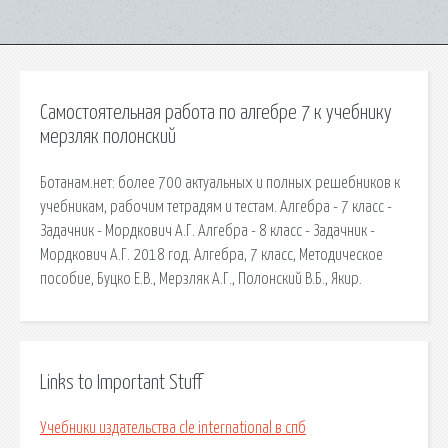
Самостоятельная работа по алгебре 7 к учебнику
мерзляк полонский
Ботанам.нет: более 700 актуальных и полных решебников к
учебникам, рабочим тетрадям и тестам. Алгебра - 7 класс -
Задачник - Мордкович А.Г. Алгебра - 8 класс - Задачник -
Мордкович А.Г. 2018 год. Алгебра, 7 класс, Методическое
пособие, Буцко Е.В., Мерзляк А.Г., Полонский В.Б., Якир.
Links to Important Stuff
Учебники издательства cle international в спб