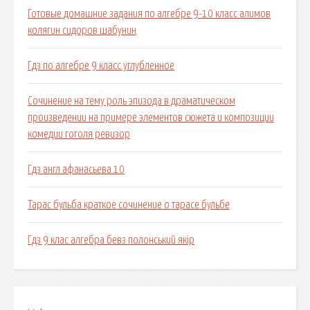
Готовые домашние задания по алгебре 9-10 класс алимов
колягин сидоров шабунин
Гдз по алгебре 9 класс углубленное
Сочинение на тему роль эпизода в драматическом
произведении на примере элементов сюжета и композиции
комедии гоголя ревизор
Гдз англ афанасьева 10
Тарас бульба краткое сочинение о тарасе бульбе
Гдз 9 клас алгебра бевз полонський якір