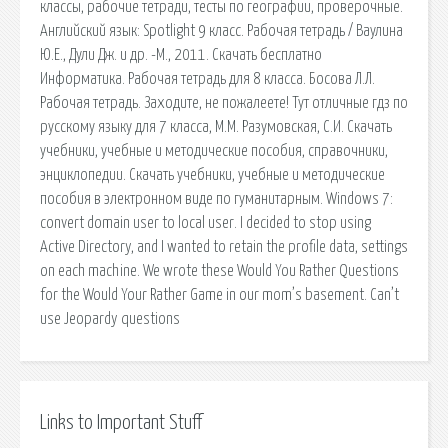
классы, рабочие тетради, тесты по географии, проверочные.
Английский язык: Spotlight 9 класс. Рабочая тетрадь / Ваулина
Ю.Е., Дули Дж. и др. -М., 2011. Скачать бесплатно
Информатика. Рабочая тетрадь для 8 класса. Босова Л.Л.
Рабочая тетрадь. Заходите, не пожалеете! Тут отличные гдз по
русскому языку для 7 класса, М.М. Разумовская, С.И. Скачать
учебники, учебные и методические пособия, справочники,
энциклопедии. Скачать учебники, учебные и методические
пособия в электронном виде по гуманитарным. Windows 7:
convert domain user to local user. I decided to stop using
Active Directory, and I wanted to retain the profile data, settings
on each machine. We wrote these Would You Rather Questions
for the Would Your Rather Game in our mom’s basement. Can’t
use Jeopardy questions
Links to Important Stuff