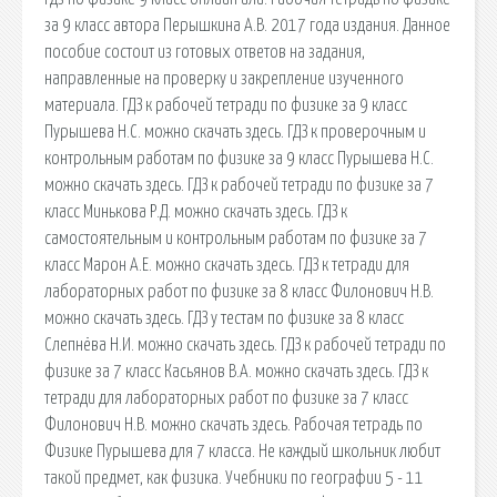
за 9 класс автора Перышкина А.В. 2017 года издания. Данное
пособие состоит из готовых ответов на задания,
направленные на проверку и закрепление изученного
материала. ГДЗ к рабочей тетради по физике за 9 класс
Пурышева Н.С. можно скачать здесь. ГДЗ к проверочным и
контрольным работам по физике за 9 класс Пурышева Н.С.
можно скачать здесь. ГДЗ к рабочей тетради по физике за 7
класс Минькова Р.Д. можно скачать здесь. ГДЗ к
самостоятельным и контрольным работам по физике за 7
класс Марон А.Е. можно скачать здесь. ГДЗ к тетради для
лабораторных работ по физике за 8 класс Филонович Н.В.
можно скачать здесь. ГДЗ у тестам по физике за 8 класс
Слепнёва Н.И. можно скачать здесь. ГДЗ к рабочей тетради по
физике за 7 класс Касьянов В.А. можно скачать здесь. ГДЗ к
тетради для лабораторных работ по физике за 7 класс
Филонович Н.В. можно скачать здесь. Рабочая тетрадь по
Физике Пурышева для 7 класса. Не каждый школьник любит
такой предмет, как физика. Учебники по географии 5 - 11