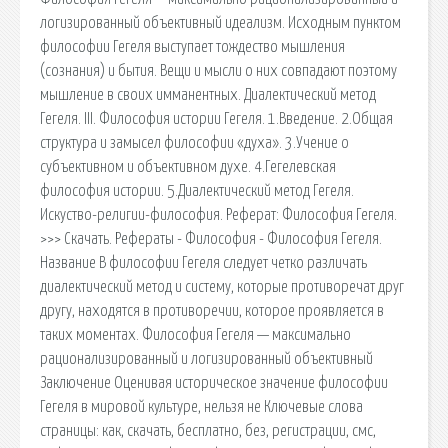
логизированный объективный идеализм. Исходным пунктом
философии Гегеля выступает тождество мышления
(сознания) и бытия. Вещи и мысли о них совпадают поэтому
мышление в своих имманентных. Диалектический метод
Гегеля. III. Философия истории Гегеля. 1.Введение. 2.Общая
структура и замысел философии «духа». 3.Учение о
субъективном и объективном духе. 4.Гегелевская
философия истории. 5.Диалектический метод Гегеля.
Искуство-религии-философия. Реферат: Философия Гегеля.
>>> Скачать. Рефераты - Философия - Философия Гегеля.
Название В философии Гегеля следует четко различать
диалектический метод и систему, которые противоречат друг
другу, находятся в противоречии, которое проявляется в
таких моментах. Философия Гегеля — максимально
рационализированный и логизированный объективный
Заключение Оценивая историческое значение философии
Гегеля в мировой культуре, нельзя не Ключевые слова
страницы: как, скачать, бесплатно, без, регистрации, смс,