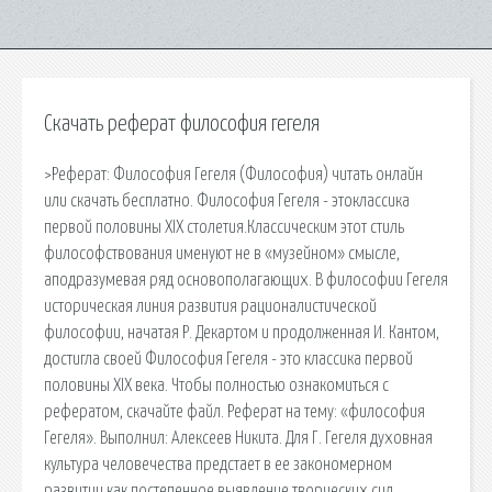
Скачать реферат философия гегеля
>Реферат: Философия Гегеля (Философия) читать онлайн
или скачать бесплатно. Философия Гегеля - этоклассика
первой половины XIX столетия.Классическим этот стиль
философствования именуют не в «музейном» смысле,
аподразумевая ряд основополагающих. В философии Гегеля
историческая линия развития рационалистической
философии, начатая Р. Декартом и продолженная И. Кантом,
достигла своей Философия Гегеля - это классика первой
половины XIX века. Чтобы полностью ознакомиться с
рефератом, скачайте файл. Реферат на тему: «философия
Гегеля». Выполнил: Алексеев Никита. Для Г. Гегеля духовная
культура человечества предстает в ее закономерном
развитии как постепенное выявление творческих сил