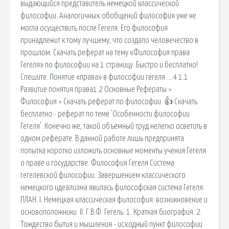
выдающийся представитель немецкой классической
философии. Аналогичных обобщений философия уже не
могла осуществить после Гегеля. Его философия
принадлежит к тому лучшему, что создало человечество в
прошлом. Скачать реферат на тему «Философия права
Гегеля» по философии на 1 страницу. Быстро и бесплатно!
Спешите. Понятие «права» в философии гегеля ….4 1.1
Развитие понятия права1.2 Основные Рефераты >
Философия > Скачать реферат по философии. 👍 Скачать
бесплатно - реферат по теме 'Особенности философии
Гегеля'. Конечно же, такой объемный труд нелегко осветить в
одном реферате. В данной работе лишь предпринята
попытка коротко изложить основные моменты учения Гегеля
о праве и государстве. Философия Гегеля Система
гегелевской философии. Завершением классического
немецкого идеализма явилась философская система Гегеля.
ПЛАН. I. Немецкая классическая философия: возникновение и
основоположники. II. Г.В.Ф. Гегель. 1. Краткая биография. 2.
Тождество бытия и мышления - исходный пункт философии