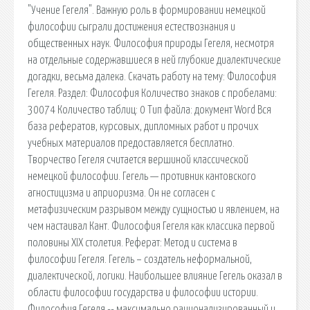
"Учение Гегеля". Важную роль в формировании немецкой
философии сыграли достижения естествознания и
общественных наук. Философия природы Гегеля, несмотря
на отдельные содержавшиеся в ней глубокие диалектические
догадки, весьма далека. Скачать работу на тему: Философия
Гегеля. Раздел: Философия Количество знаков с пробелами:
30074 Количество таблиц: 0 Тип файла: документ Word Вся
база рефератов, курсовых, дипломных работ и прочих
учебных материалов предоставляется бесплатно.
Творчество Гегеля считается вершиной классической
немецкой философии. Гегель — противник кантовского
агностицизма и априоризма. Он не согласен с
метафизическим разрывом между сущностью и явлением, на
чем настаивал Кант. Философия Гегеля как классика первой
половины XIX столетия. Реферат: Метод и система в
философии Гегеля. Гегель − создатель неформальной,
диалектической, логики. Наибольшее влияние Гегель оказал в
области философии государства и философии истории.
Философия Гегеля -- максимально рационализированный и