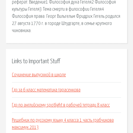
реферат. Введение1 Философия духа Гегеля2 Философия
культуры Гегеля3 Тема смерти в философии Гегеля4
Философия права. Георг Вильгельм Фридрих Гегель родился
27 августа 1770 г. в городе Штудгарте, в семье крупного
чиновника.
Links to Important Stuff
Сочинение выпускной в школе
Гдз за 6 класс математика тарасенкова
Гдз по английскому spotlight в рабочей тетради 8 класс
Решебник по русскому языку 4 класса 1 часть грабчикова
максимук 2013