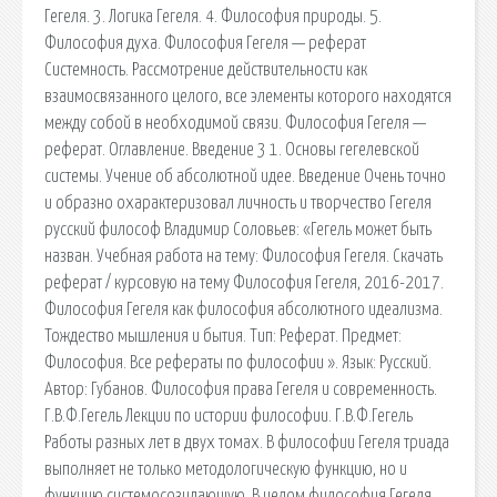
Гегеля. 3. Логика Гегеля. 4. Философия природы. 5.
Философия духа. Философия Гегеля — реферат
Системность. Рассмотрение действительности как
взаимосвязанного целого, все элементы которого находятся
между собой в необходимой связи. Философия Гегеля —
реферат. Оглавление. Введение 3 1. Основы гегелевской
системы. Учение об абсолютной идее. Введение Очень точно
и образно охарактеризовал личность и творчество Гегеля
русский философ Владимир Соловьев: «Гегель может быть
назван. Учебная работа на тему: Философия Гегеля. Скачать
реферат / курсовую на тему Философия Гегеля, 2016-2017.
Философия Гегеля как философия абсолютного идеализма.
Тождество мышления и бытия. Тип: Реферат. Предмет:
Философия. Все рефераты по философии ». Язык: Русский.
Автор: Губанов. Философия права Гегеля и современность.
Г.В.Ф.Гегель Лекции по истории философии. Г.В.Ф.Гегель
Работы разных лет в двух томах. В философии Гегеля триада
выполняет не только методологическую функцию, но и
функцию системосозидающую. В целом философия Гегеля