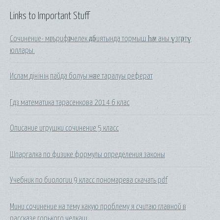
Links to Important Stuff
Сочинение- мәгърифәтчелек әдәбиятында тормыш һәм аны үзгәртү
юллары.
Ислам дінінің пайда болуы және таралуы реферат
Гдз математика тарасенкова 2014 6 клас
Описание игрушки сочинение 5 класс
Шпаргалка по физике формулы определения законы
Учебник по биологии 9 класс пономарева скачать pdf
Мини сочинение на тему какую проблему я считаю главной в
рассказе горького челкаш