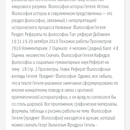
«мирового разума». Философия истории Гегеля. Истоки.
Философия истории в современном представлении — это
раздел философии, связанный с интерпретацией
исторического процесса Название: Философия Гегеля
Раздел: Рефераты по философии Тип: реферат Добавлен
19:31:19 29 октября 2010 Похожие работы Просмотров:
7616 Комментариев: 7 Оценило: 4 человек Средний балл: 4.8
Оценка: неизвестно Скачать. Философия Гегеля Кафедра
философии и социально-гуманитарных наук Реферат на
тему:. 18 Стр. 2 Просмотры. Глава: Реферат Философские
взгляды Гегеля. Предмет: Философия. Однако, все забыли,
что в тексте Гегеля указанное замечание сформулировано по
вполне конкретному поводу в связи с критикой
прагматической историографии, и он вряд ли согласился бы
со столь широкой. Все приложения, графические материалы,
формулы, таблицы и рисунки работы на тему: Философия
Гегеля (предмет: Философия) находятся в архиве, который
можно скачать Георг Вильгельм Фридрих Гегель -