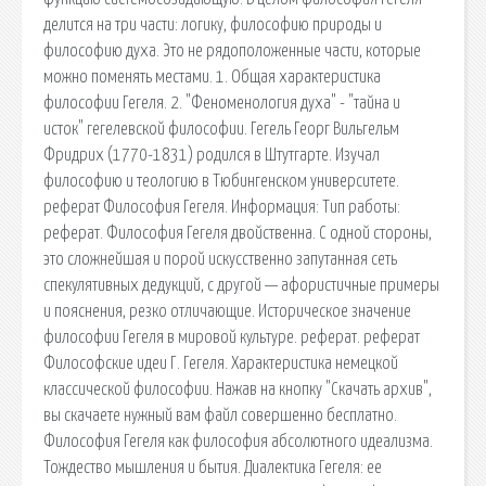
делится на три части: логику, философию природы и
философию духа. Это не рядоположенные части, которые
можно поменять местами. 1. Общая характеристика
философии Гегеля. 2. "Феноменология духа" - "тайна и
исток" гегелевской философии. Гегель Георг Вильгельм
Фридрих (1770-1831) родился в Штутгарте. Изучал
философию и теологию в Тюбингенском университете.
реферат Философия Гегеля. Информация: Тип работы:
реферат. Философия Гегеля двойственна. С одной стороны,
это сложнейшая и порой искусственно запутанная сеть
спекулятивных дедукций, с другой — афористичные примеры
и пояснения, резко отличающие. Историческое значение
философии Гегеля в мировой культуре. реферат. реферат
Философские идеи Г. Гегеля. Характеристика немецкой
классической философии. Нажав на кнопку "Скачать архив",
вы скачаете нужный вам файл совершенно бесплатно.
Философия Гегеля как философия абсолютного идеализма.
Тождество мышления и бытия. Диалектика Гегеля: ее