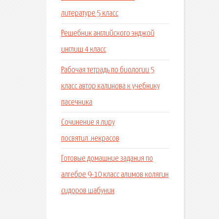
литературе 5 класс
Решебник английского энджой
инглиш 4 класс
Рабочая тетрадь по биологии 5
класс автор калинова к учебнику
пасечника
Сочинение я лиру
посвятил..некрасов
Готовые домашние задания по
алгебре 9-10 класс алимов колягин
сидоров шабунин