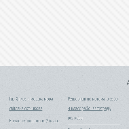
A
с
Гдз 9 клас німецька мова
Решебник по математике за
світлана сотникова
4 класс рабочая тетрадь
волкова
Биология животные 7 класс