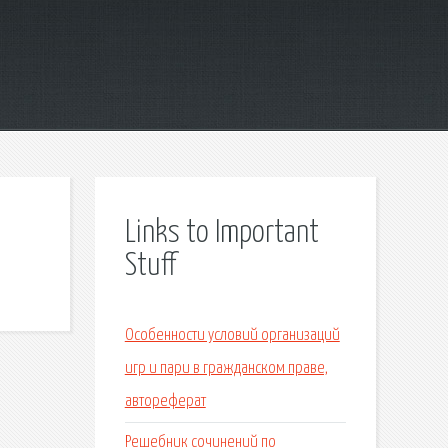
Links to Important
Stuff
Особенности условий организаций
игр и пари в гражданском праве,
автореферат
Решебник сочинений по