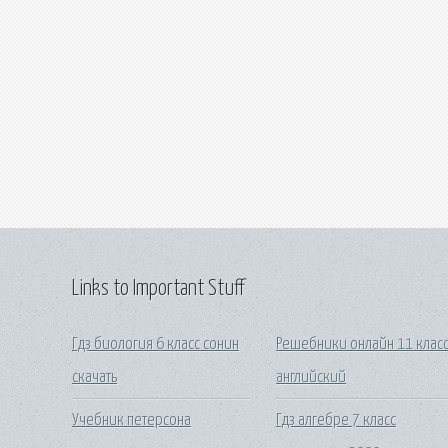
Links to Important Stuff
Гдз биология 6 класс сонин
Решебники онлайн 11 клас
скачать
английский
Учебник петерсона
Гдз алгебре 7 класс