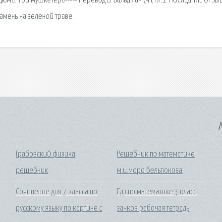
Дюма. Три мушкетера----- Перевод В. Вальдман (ч.i, гл.1. ПОСЛЕДНИЕ ОТЗЫ
камень на зелёной траве.
A
Грабовский физика
Решебник по математике
решебник
м.и.моро бельтюкова
Сочинение для 7 класса по
Гдз по математике 3 класс
русскому языку по картине с
занков рабочая тетрадь