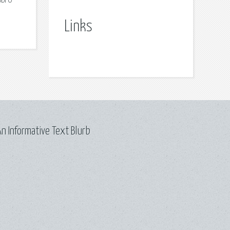
ВЫ О
Links
n Informative Text Blurb