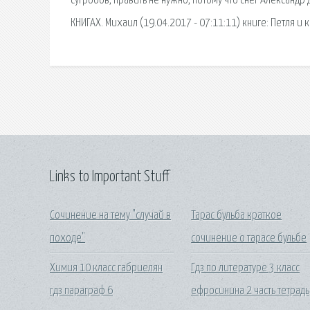
сугробов, править не нужно, потому что снег Александр 
КНИГАХ. Михаил (19.04.2017 - 07:11:11) книге: Петля и 
Links to Important Stuff
Сочинение на тему "случай в
Тарас бульба краткое
походе"
сочинение о тарасе бульбе
Химия 10 класс габриелян
Гдз по литературе 3 класс
гдз параграф 6
ефросинина 2 часть тетрадь