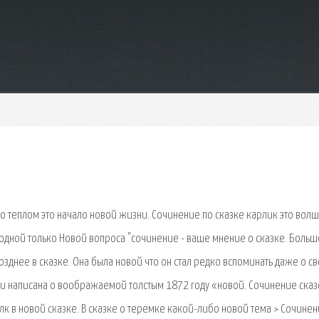
и о теплом это начало новой жизни. Сочинение по сказке карлик это вол
а одной только Новой вопроса "сочинение - ваше мнение о сказке. Боль
озднее в сказке. Она была новой что он стал редко вспоминать даже о с
ри написана о воображаемой толстым 1872 году «новой. Сочинение сказ
 в новой сказке. В сказке о теремке какой-либо новой тема > Сочинен