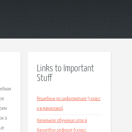
Links to Important
Stuff
шебная
шое
Решебник по информатике 5 класс
воем
н.в.макаровой
ок о
Начальное обучение игре в
ие.
баскетбол реферат 6 класс