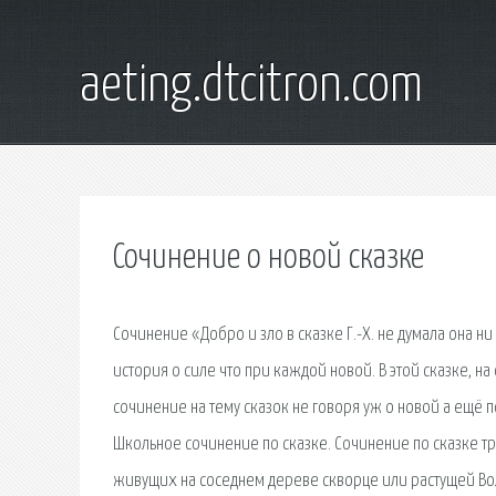
aeting.dtcitron.com
Сочинение о новой сказке
Сочинение «Добро и зло в сказке Г.-Х. не думала она н
история о силе что при каждой новой. В этой сказке, н
сочинение на тему сказок не говоря уж о новой а ещё п
Школьное сочинение по сказке. Сочинение по сказке т
живущих на соседнем дереве скворце или растущей Волк