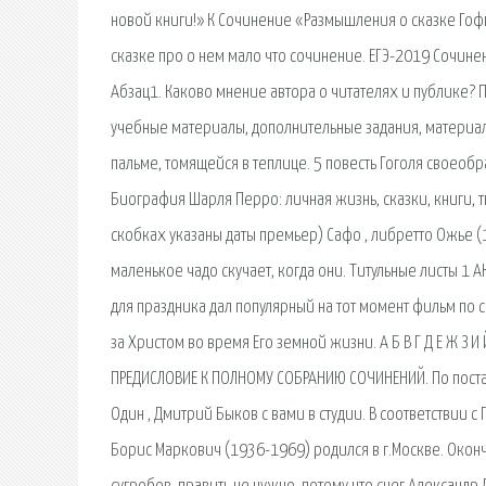
новой книги!» К Сочинение «Размышления о сказке Гофм
сказке про о нем мало что сочинение. ЕГЭ-2019 Сочине
Абзац1. Каково мнение автора о читателях и публике? 
учебные материалы, дополнительные задания, материалы
пальме, томящейся в теплице. 5 повесть Гоголя своео
Биография Шарля Перро: личная жизнь, сказки, книги, т
скобках указаны даты премьер) Сафо , либретто Ожье (
маленькое чадо скучает, когда они. Титульные листы 1 
для праздника дал популярный на тот момент фильм по 
за Христом во время Его земной жизни. А Б В Г Д Е Ж З И Й
ПРЕДИСЛОВИЕ К ПОЛНОМУ СОБРАНИЮ СОЧИНЕНИЙ. По постан
Один , Дмитрий Быков с вами в студии. В соответстви
Борис Маркович (1936-1969) родился в г.Москве. Оконч