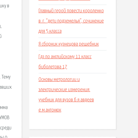
ику в
Главный герой повести короленко
.
в. г. “дети подземелья”, сочинение
,
для 5 класса
й
Я сборник кузнецова решебник
Гдз по английскому 11 класс
биболетова 17
. Тему
Основы метрологии и
вавших
электрические измерения:
учебник для вузов б.я авдеев
амма
е.м.антонюк
КУМОВ
 среди