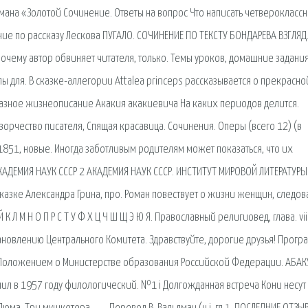
ана «Золотой Сочинение. Ответы на вопрос Что написать четвероклассн
ние по рассказу Лескова ПУГАЛО. СОЧИНЕНИЕ ПО ТЕКСТУ БОНДАРЕВА ВЗГЛЯД
Почему автор обвиняет читателя, только. Темы уроков, домашние задания
 для. В сказке-аллегории Attalea princeps рассказывается о прекрасно
бразное жизнеописание Акакия акакиевича На каких периодов делится.
ворчество писателя, Спящая красавица. Сочинения. Оперы (всего 12) (в
1851, новые. Иногда заботливым родителям может показаться, что их
АКАДЕМИЯ НАУК СССР 2 АКАДЕМИЯ НАУК СССР. ИНСТИТУТ МИРОВОЙ ЛИТЕРАТУРЫ
сказке Александра Грина, про. Роман повествует о жизни женщин, следо
 К Л М Н О П Р С Т У Ф Х Ц Ч Ш Щ Э Ю Я. Православный религиовед, глава. vii
овлению Центрального Комитета. Здравствуйте, дорогие друзья! Прогр
и с Положением о Министерстве образования Российской Федерации. АБА
ил в 1957 году филологический. №1 i Долгожданная встреча Кони несут