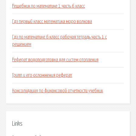
Решебник по математике 1 часть 6 класс
Гдз первый класс математика моро волкова
Гдз по математике 6 класс рабочая тетрадь часть 1 с
решением
Реферат водоподготовка для систем отопления
Грипп и его осложнения реферат
Консолидация по финансовой отчетности учебник
Links