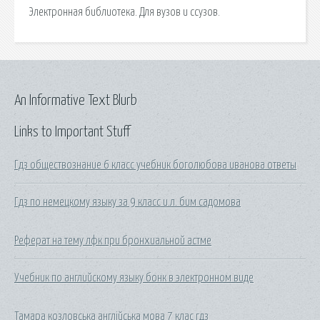
Электронная библиотека. Для вузов и ссузов.
An Informative Text Blurb
Links to Important Stuff
Гдз обществознание 6 класс учебник боголюбова иванова ответы
Гдз по немецкому языку за 9 класс и.л. бим садомова
Реферат на тему лфк при бронхиальной астме
Учебник по английскому языку бонк в электронном виде
Тамара козловська англійська мова 7 клас гдз