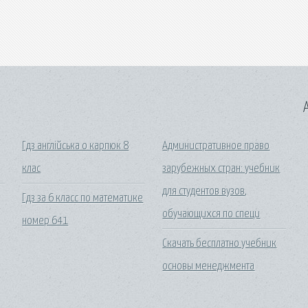
A
Гдз англійська о карпюк 8
Административное право
клас
зарубежных стран: учебник
для студентов вузов,
Гдз за 6 класс по математике
обучающихся по специ
номер 641
Скачать бесплатно учебник
основы менеджмента