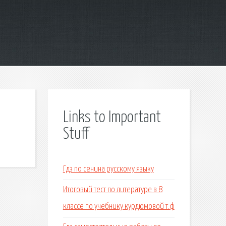
Links to Important
Stuff
Гдз по сенина русскому языку
Итоговый тест по литературе в 8
классе по учебнику курдюмовой т.ф