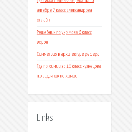
Гдз самостоятельные работы по
алгебре 7 класс александрова
онлайн
Решебник по укр мова 6 класс
ворон
Симметрия в архитектуре реферат
Гдз по химии за 10 класс кузнецова
н.в задачник по химии
Links