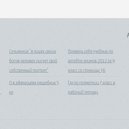
A
Сочинение "в лицах своих
Проверь себя учебник по
богов человек рисует свой
алгебре алимов 2012 за 9
собственный портрет"
класс со страницы 36
О в.афанасьева решебник 5
Гдз по геометрии 7 класс в
1
кл
рабочий тетради