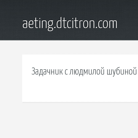
aeting.dtcitron.com
Задачник с людмилой шубиной