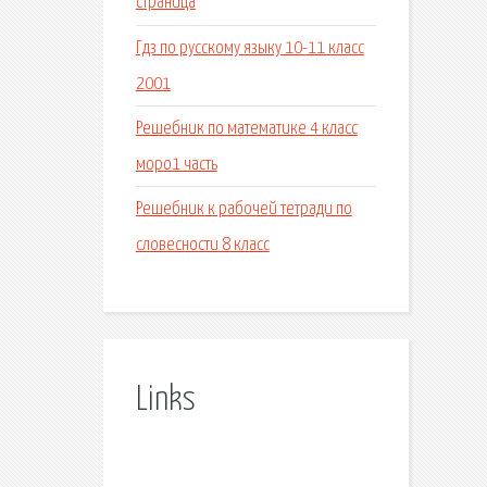
страница
Гдз по русскому языку 10-11 класс
2001
Решебник по математике 4 класс
моро1 часть
Решебник к рабочей тетради по
словесности 8 класс
Links