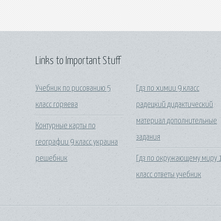
Links to Important Stuff
Учебник по рисованию 5
Гдз по химии 9 класс
класс горяева
радецкий дидактический
материал дополнительные
Контурные карты по
задания
географии 9 класс украина
решебник
Гдз по окружающему миру 
класс ответы учебник