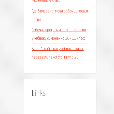
михеевой 9 класс
Гдз 6 клас англ мова робочий зошит
несвіт
Рабочая программа технология по
учебнику симоненко 10 - 11 класс
Английский язык учебник 4 класс
перевести текст стр 11 упр 20
Links