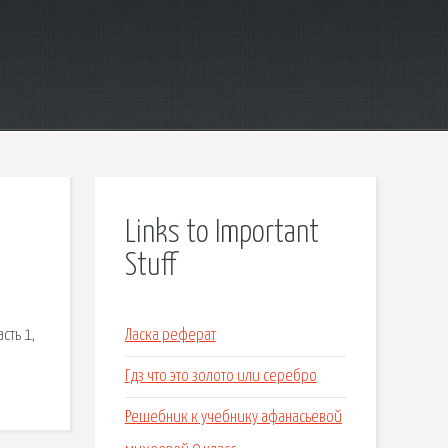
Links to Important
Stuff
сть 1,
Ласка реферат
Гдз что это золото или серебро
Решебник к учебнику афанасьевой