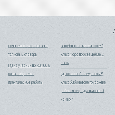
A
Сочинение ожегов и его
Решебник по математике 3
толковый словарь
класс моро просвещение 2
часть
Гдз на учебник по химии 8
класс габриелян
Гдз по английскому языку 5
практические работы
класс биболетова трубанёва
рабочая тетрадь страница 4
номер 4