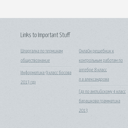
Links to Important Stuff
Шпаргалка по терминам
Онлайн решебник к
обществознание
контрольным работам по
алгебре 8 класс
Информатика 9 класс босова
л.а.александрова
2013 гдз
Гдз по английскому 4 класс
барашкова грамматика
2013