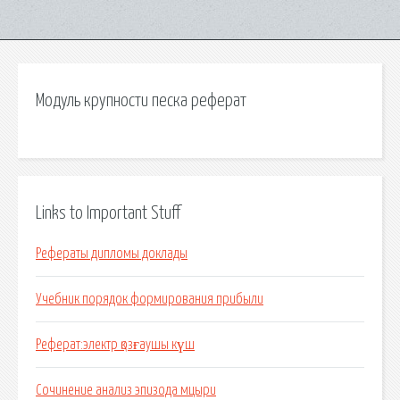
Модуль крупности песка реферат
Links to Important Stuff
Рефераты дипломы доклады
Учебник порядок формирования прибыли
Реферат:электр қозғаушы күш
Сочинение анализ эпизода мцыри