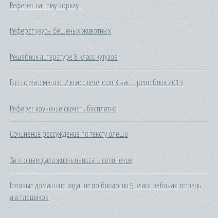
Реферат на тему воркаут
Реферат укусы бешеных животных
Решебник литературе 8 класс кутузов
Гдз по математике 2 класс петерсон 3 часть решебник 2013
Реферат кручение скачать бесплатно
Сочинение рассуждение по тексту олеши
За что нам дали жизнь написать сочинение
Готовые домашние задание по биологии 5 класс рабочая тетрадь
а.а.плешаков