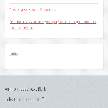
Александрова рус яз 9 класс гдз
Решебник по умникам и умницам 3 класс холодова ответы 1
часть решебник
Links
An Informative Text Blurb
Links to Important Stuff