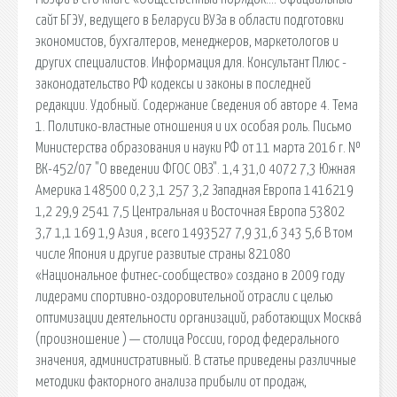
сайт БГЭУ, ведущего в Беларуси ВУЗа в области подготовки
экономистов, бухгалтеров, менеджеров, маркетологов и
других специалистов. Информация для. Консультант Плюс -
законодательство РФ кодексы и законы в последней
редакции. Удобный. Содержание Сведения об авторе 4. Тема
1. Политико-властные отношения и их особая роль. Письмо
Министерства образования и науки РФ от 11 марта 2016 г. №
ВК-452/07 "О введении ФГОС ОВЗ". 1,4 31,0 4072 7,3 Южная
Америка 148500 0,2 3,1 257 3,2 Западная Европа 1416219
1,2 29,9 2541 7,5 Центральная и Восточная Европа 53802
3,7 1,1 169 1,9 Азия , всего 1493527 7,9 31,6 343 5,6 В том
числе Япония и другие развитые страны 821080
«Национальное фитнес-сообщество» создано в 2009 году
лидерами спортивно-оздоровительной отрасли с целью
оптимизации деятельности организаций, работающих Москва́
(произношение ) — столица России, город федерального
значения, административный. В статье приведены различные
методики факторного анализа прибыли от продаж,