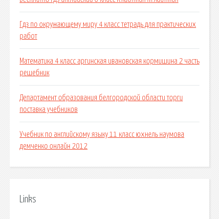
Гдз по окружающему миру 4 класс тетрадь для практических
работ
Математика 4 класс аргинская ивановская кормишина 2 часть
решебник
Департамент образования белгородской области торги
поставка учебников
Учебник по английскому языку 11 класс юхнель наумова
демченко онлайн 2012
Links