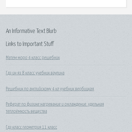
An Informative Text Blurb
Links to Important Stuff
Матем моро 4 класс решебник
Гдз ин яз 8 класс учебник ваулина
Решебник по английскому 4 кл учебник вербицкая
Реферат по физике:нагревание и охлаждение..удельная
теплоёмкость вещества
Гдз класс геометрия 11 класс