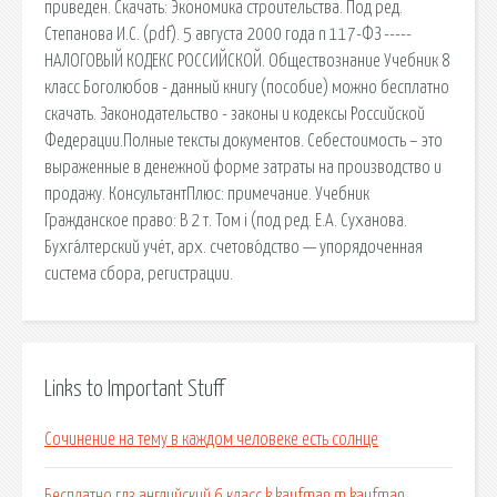
приведен. Скачать: Экономика строительства. Под ред.
Степанова И.С. (pdf). 5 августа 2000 года n 117-ФЗ -----
НАЛОГОВЫЙ КОДЕКС РОССИЙСКОЙ. Обществознание Учебник 8
класс Боголюбов - данный книгу (пособие) можно бесплатно
скачать. Законодательство - законы и кодексы Российской
Федерации.Полные тексты документов. Себестоимость – это
выраженные в денежной форме затраты на производство и
продажу. КонсультантПлюс: примечание. Учебник
Гражданское право: В 2 т. Том i (под ред. Е.А. Суханова.
Бухга́лтерский учёт, арх. счетово́дство — упорядоченная
система сбора, регистрации.
Links to Important Stuff
Сочинение на тему в каждом человеке есть солнце
Бесплатно гдз английский 6 класс k.kaufman m.kaufman