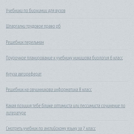
Учебники по биохимии для вузов
Шпаргалки трудовое право рб
Решебник перельман
Поурочное планирование к учебнику никишова биология 6 класс
Кутуза автореферат
Решебник на овчинникова информатика 8 класс
Какая позиция тебе ближе оптимиста или пессимиста сочинение по
литературе
Смотреть учебник по английскому языку за 7 класс