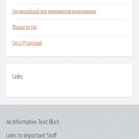
Гдз английский для менеджеров колесникова
Фонзо ру гдз
Гдз 155 русский
Links
An Informative Text Blurb
Links to Important Stuff