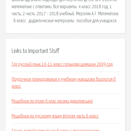
математике с ответами. Все варианты. 4 класс 2018 год. 1
часть, 2 часть. 2017 - 2018 учебный. Мерзляк А.Г. Математика
: 6 класс : дидактические материалы : пособие для учащихся.
Links to Important Stuff
Гдз русский язык 10-11 класс гольцова шамшин 2009 год
Поурочное планирование к учебнику никишова биология 6
класс
Решебник по етике 6 клас оксани данилевської
Решебник по русскому языку вторая часть 6 класс