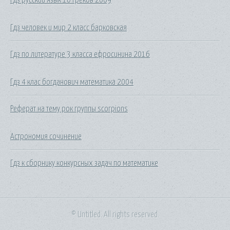
Гдз человек и мир 2 класс барковская
Гдз по литературе 3 класса ефросинина 2016
Гдз 4 клас богданович математика 2004
Реферат на тему рок группы scorpions
Астрономия сочинение
Гдз к сборнику конкурсных задач по математике
© Untitled. All rights reserved.