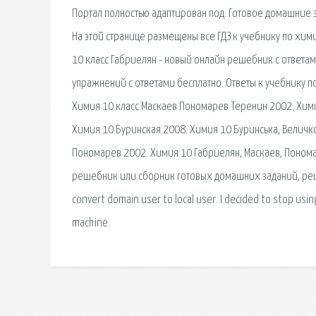
Портал полностью адаптирован под. Готовое домашние за
На этой странице размещены все ГДЗ к учебнику по хими
10 класс Габриелян - новый онлайн решебник с ответам
упражнений с ответами бесплатно. Ответы к учебнику по 
Химия 10 класс Маскаев Пономарев Теренин 2002; Хими
Химия 10 Буринская 2008. Химия 10 Буринська, Величк
Пономарев 2002. Химия 10 Габриелян, Маскаев, Пономар
решебник или сборник готовых домашних заданий, реш
convert domain user to local user. I decided to stop using
machine.