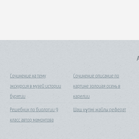
A
Сочинение на тему
Сочинение описание по
экскурсия в музей истории
картине золоиая осень в
бурятии
карелии
Решебник по биологии 9
Шаш күтімі жайлы реферат
класс автор мамонтова