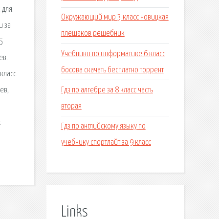
 для.
Окружающий мир 3 класс новицкая
и за
плешаков решебник
5
Учебники по информатике 6 класс
ев.
босова скачать бесплатно торрент
класс.
Гдз по алгебре за 8 класс часть
ев,
вторая
о
:
Гдз по английскому языку по
учебнику спортлайт за 9 класс
Links