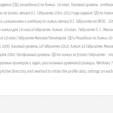
дание (ГДЗ, решебники) по Химии. 10 класс. Базовый уровень : учебник
и за 9 класс автора О.С. Габриелян 2001-2012 года издания. ГДЗ по Хими
и и решениями к учебнику по химии автора О.С. Габриелян по ФГОС - 20
химии для 10 класса Габриелян. Химия. 10 класс. Габриелян О. С., Маска
я 10 класс Габриелян Маскаев Пономарев. ГДЗ и Решебник по Химии 10 
о 2005. Базовый уровень 10 Габриелян 2010. Химия 10 Габриелян, Маска
ев 2002. Профильный уровень. ГДЗ по химии за 9 класс Габриелян – эт
енных примеров и задач, рассчитанных уравнений реакции. Windows 7
 Active Directory, and I wanted to retain the profile data, settings on each