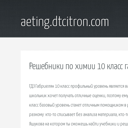
aeting.dtcitron.com
Решебники по химии 10 класс 
ГДЗ Габриелян 10 класс профильный уровень является 
школьник хочет получать отличные оценки, поэтому ем
класс базовый уровень станет отличным помощником в 
разному: кто-то списывает без анализа материала, кто-то
Яшукова на котором ты сможешь найти учебники и реш