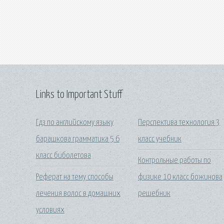
Links to Important Stuff
Гдз по английскому языку
Перспектива технология 3
барашкова грамматика 5 6
класс учебник
класс биболетова
Контрольные работы по
Реферат на тему способы
физике 10 класс божинова
лечения волос в домашних
решебник
условиях