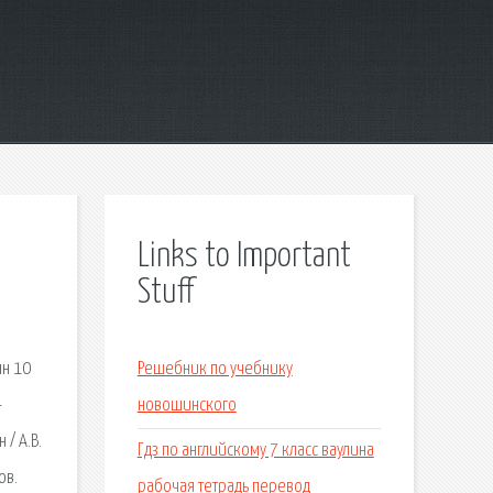
Links to Important
Stuff
ян 10
Решебник по учебнику
-
новошинского
 / А.В.
Гдз по английскому 7 класс ваулина
ов.
рабочая тетрадь перевод