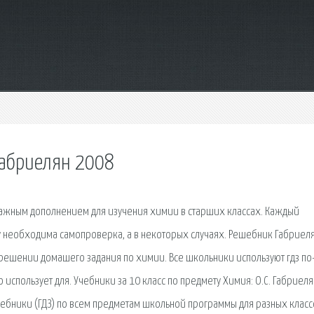
габриелян 2008
важным дополнением для изучения химии в старших классах. Каждый
у необходима самопроверка, а в некоторых случаях. Решебник Габриел
решении домашего задания по химии. Все школьники используют гдз по
 использует для. Учебники за 10 класс по предмету Химия: О.С. Габриелян
ебники (ГДЗ) по всем предметам школьной программы для разных класс