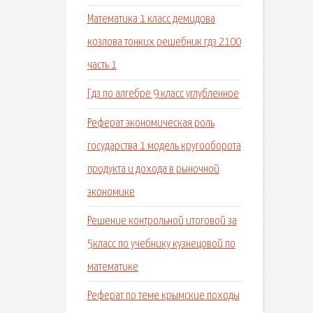
Математика 1 класс демидова
козлова тонких решебник гдз 2100
часть 1
Гдз по алгебре 9 класс углубленное
Реферат экономическая роль
государства 1 модель кругооборота
продукта и дохода в рыночной
экономике
Решение контрольной итоговой за
5класс по учебнику кузнецовой по
математике
Реферат по теме крымские походы