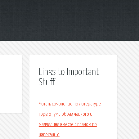
Links to Important
Stuff
Читать сочинение по литературе
горе от ума образ чацкого и
малчалина вместе с планом по
напесанию