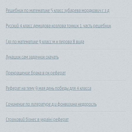
Решебник по математике 5 класс зубарева мордкович г з д
Русский 4 класс демидова козлова тонких 1 часть решебник
Гдз по математике 9 класс м.н перова 8 вида
Лукашик сам задачник скачать
Прекращение брака в рк реферат
Реферат на тему 9 мая день победы для 4 класса
Сочинение по литературе д.и фонвизина недоросль
Страховий бізнес в україні реферат