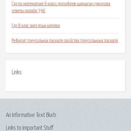
Гдз по математике 6 класс дорофеев шарыгин суворова
ответы онлайн 396
Гдз 8 клас англ язык карпюк
Реферат треугольник паскаля свойства треугольника паскаля
Links
An Informative Text Blurb
Links to Important Stuff