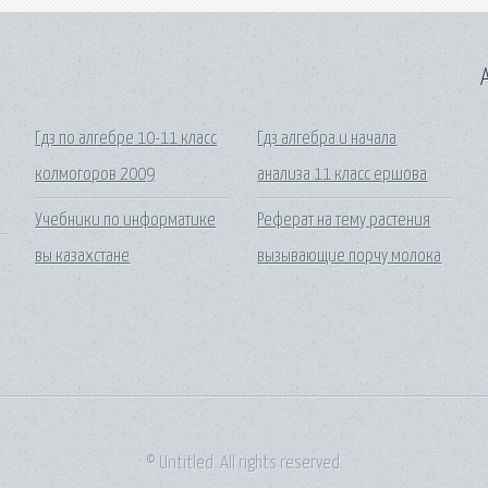
A
Гдз по алгебре 10-11 класс
Гдз алгебра и начала
колмогоров 2009
анализа 11 класс ершова
Учебники по информатике
Реферат на тему растения
вы казахстане
вызывающие порчу молока
© Untitled. All rights reserved.