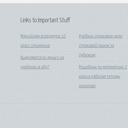
Links to Important Stuff
Марийская литература 10
Учебник страховое дело
класс сочинение
страховой рынок за
рубежом
Выделяются ли деньги на
учебники в кбр?
Решебник по математике 2
класса рабочая тетрадь
захарова