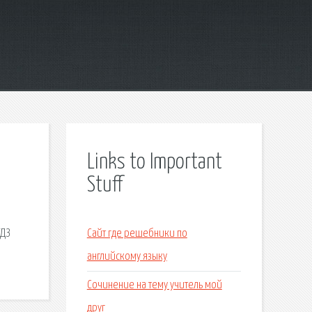
Links to Important
Stuff
ГДЗ
Сайт где решебники по
английскому языку
Сочинение на тему учитель мой
друг