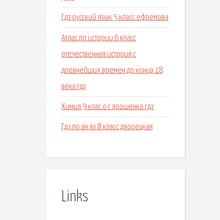
Гдз русский язык 5 класс ефремова
Атлас по истории 6 класс
отечественная история с
древнейших времен до конца 18
века гдз
Химия 9 клас о г ярошенко гдз
Гдз по ан яз 8 класс дворецкая
Links